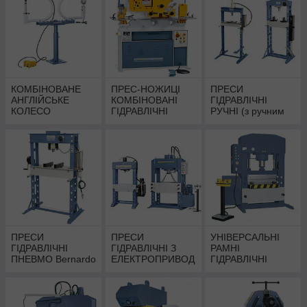
Bernardo | English
wheel
КОМБІНОВАНЕ
ПРЕС-НОЖИЦІ
ПРЕСИ
АНГЛІЙСЬКЕ
КОМБІНОВАНІ
ГІДРАВЛІЧНІ
КОЛЕСО
ГІДРАВЛІЧНІ
РУЧНІ (з ручним
ПНЕВМАТИЧНЕ З
Bernardo
приводом) І
ФОРМУВАЛЬНИМ
НОЖНІ Bernardo
И РОЛИКАМИ
Bernardo
ПРЕСИ
ПРЕСИ
УНІВЕРСАЛЬНІ
ГІДРАВЛІЧНІ
ГІДРАВЛІЧНІ З
РАМНІ
ПНЕВМО Bernardo
ЕЛЕКТРОПРИВОД
ГІДРАВЛІЧНІ
| Пневмо
ОМ Bernardo |
ПРЕСИ Bernardo
гідравлічний прес
Преса електро
гідравлічні