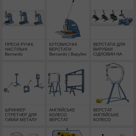
ПРЕСИ РУЧНІ,
КУТОВИСІЧНІ
ВЕРСТАТИ ДЛЯ
НАСТІЛЬНІ
ВЕРСТАТИ
ВИРУБКИ
Bernardo
Bernardo | Вирубні
СІДЛОВИН НА
верстати | Вирубні
ТОРЦЯХ ТРУБ
преси
Bernardo
У каталозі нашого сайту ви зможете вибрати і замовити
згинальний верстат «Bernardo» для листового металу. В
ШРИНКЕР
АНГЛІЙСЬКЕ
ВЕРСТАТ
залежності від ваших уподобань наша компанія надає різні
СТРЕТЧЕР ДЛЯ
КОЛЕСО
АНГЛІЙСЬКЕ
типи обладнання.
ГИБКИ МЕТАЛУ
ВЕРСТАТ
КОЛЕСО
Bernardo | Shrinker
ФОРМУВАЛЬНИЙ
ПНЕВМАТИЧНЕ
Stretcher
З КОМПЛЕКТОМ
Bernardo
РОЛИКІВ РУЧНИЙ