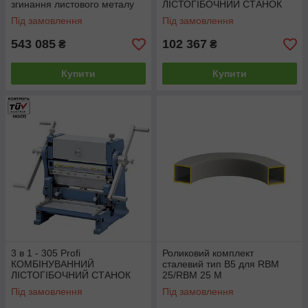
згинання листового металу
ЛІСТОГІБОЧНИЙ СТАНОК
3В1 Bernardo <unk>
Під замовлення
Під замовлення
Універсальний листогин 3В1
543 085
102 367
₴
₴
Купити
Купити
3 в 1 - 305 Profi
Роликовий комплект
КОМБІНУВАННИЙ
сталевий тип B5 для RBM
ЛІСТОГІБОЧНИЙ СТАНОК
25/RBM 25 M
3В1 Bernardo <unk>
Під замовлення
Під замовлення
Універсальний листогин 3В1