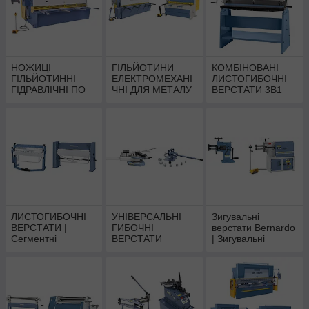
НОЖИЦІ
ГІЛЬЙОТИНИ
КОМБІНОВАНІ
ГІЛЬЙОТИННІ
ЕЛЕКТРОМЕХАНІ
ЛИСТОГИБОЧНІ
ГІДРАВЛІЧНІ ПО
ЧНІ ДЛЯ МЕТАЛУ
ВЕРСТАТИ 3В1
МЕТАЛУ Bernardo
Bernardo | Ножиці
Bernardo |
| Гільйотини
гільйотинні
Універсальні
гідравлічні
механічні
листозгини 3В1
ЛИСТОГИБОЧНІ
УНІВЕРСАЛЬНІ
Зигувальні
ВЕРСТАТИ |
ГИБОЧНІ
верстати Bernardo
Сегментні
ВЕРСТАТИ
| Зигувальні
верстати Bernardo
Bernardo |
машини
Верстати для
електромеханічні
холодної ковки