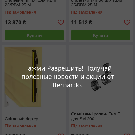
сталевий тип B4 для RBM
сталевий тип B6 для RBM
25/RBM 25 M
25/RBM 25 M
Під замовлення
Під замовлення
13 870
11 512
₴
₴
Купити
Купити
Нажми Разрешить! Получай
полезные новости и акции от
Bernardo.
Спеціальні ролики Тип E1
Світловий бар'єр
для SM 200
Під замовлення
Під замовлення