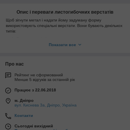
Опис і переваги листогибочних верстатів
Щоб зігнути метал і надати йому задуману форму
використовують спеціальні верстати. Вони бувають декількох
типів:
Електромагнітні.
Показати все
Електромеханічні.
Ручні.
Гідравлічні.
Про нас
Обладнання підходить для застосування на великих
Рейтинг не сформований
виробництвах підприємствах та в майстернях малого типу.
Менше 5 відгуків за останній рік
Обладнання для гнуття часто задіяно на заводах і
промислових об'єктах, які безпосередньо працюють з
Працює з 22.06.2018
металевими виробами.
м. Дніпро
Переваги верстатів «Бернардо» для гибки металу.
вул. Киснева 3а, Дніпро, Україна
Ви можете виготовити цільну конструкцію за
Контакти
невеликий проміжок часу.
Всі вироби відрізняються високою міцністю і стійкістю
Сьогодні вихідний
до прикладеним навантаженням.