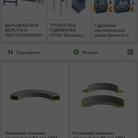
ВАЛЬЦЮВАЛЬНІ
ТРУБОГИБИ
Гідравлічні
ВЕРСТАТИ
ГІДРАВЛІЧНІ
листозгинальні
ЛИСТОЗГИНАЛЬН
РУЧНІ Bernardo |
преси Bernardo |
І Bernardo | Вальці
Трубогиби
Кромкогиби
3х валкові і 4х
стаціонарні
валкові
електричні
Сортування
0
Фільтри
Роликовий комплект
Роликовий комплект