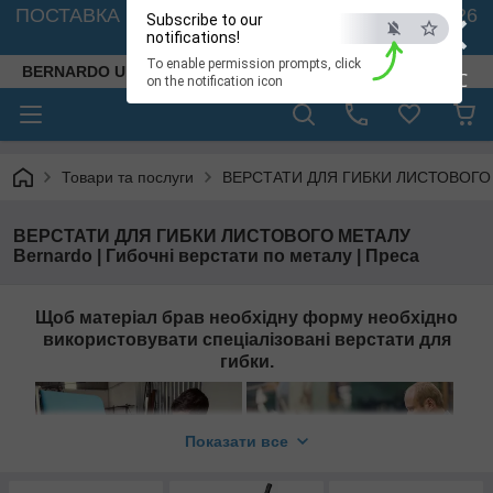
×
ПОСТАВКА ВЕРСТАТІВ З АВСТРІЇ - 🚛 26.08. 2026
Subscribe to our
🚛
notifications!
To enable permission prompts, click
BERNARDO UKRAINE
ESC
on the notification icon
Товари та послуги
ВЕРСТАТИ ДЛЯ ГИБКИ ЛИСТОВОГО МЕТ
ВЕРСТАТИ ДЛЯ ГИБКИ ЛИСТОВОГО МЕТАЛУ
Bernardo | Гибочні верстати по металу | Преса
Щоб матеріал брав необхідну форму необхідно
використовувати спеціалізовані верстати для
гибки.
Показати все