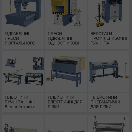
ГІДРАВЛІЧНІ
ПРЕСИ
ВЕРСТАТИ
ПРЕСИ
ГІДРАВЛІЧНІ
ПРОФІЛЕГИБОЧНІ
ПОРТАЛЬНОГО
ОДНОСТІЙКОВІ
РУЧНІ ТА
ТИПУ Bernardo |
BERNARDO |
ЕЛЕКТРОМЕХАНІ
Портальні
Одностійкові
ЧНІ Bernardo |
гідравлічні преса
правильно
Профілегиби ручні
запресовочные
та електричні
преси
ГІЛЬОТИНИ
ГІЛЬЙОТИНИ
ГІЛЬЙОТИНИ
РУЧНІ ТА НІЖНІ
ЕЛЕКТРИЧНІ ДЛЯ
ПНЕВМАТИЧНІ
Bernardo <unk>
РІЗКИ
ДЛЯ РІЗКИ
Руді ножиці <unk>
ТОНКОЛИСТОВОГ
МЕТАЛУ Bernardo
Діропробивні
О МЕТАЛУ
| гільйотинні
преса
Bernardo
ножиці пневмо