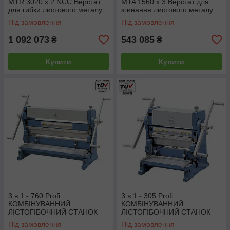
MTR 3020 x 2 NCC Верстат
MTA 1560 x 3 Верстат для
для гибки листового металу
згинання листового металу
Під замовлення
Під замовлення
1 092 073
543 085
₴
₴
Купити
Купити
3 в 1 - 760 Profi
3 в 1 - 305 Profi
КОМБІНУВАННИЙ
КОМБІНУВАННИЙ
ЛІСТОГІБОЧНИЙ СТАНОК
ЛІСТОГІБОЧНИЙ СТАНОК
3В1 Bernardo <unk>
3В1 Bernardo <unk>
Під замовлення
Під замовлення
Універсальний листогин 3В1
Універсальний листогин 3В1