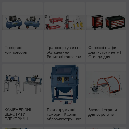
| Гибочні верстати
дереву
по металу | Преса
Повітряні
Транспортувальне
Сервісні шафи
компресори
обладнання |
для інструменту |
Роликові конвеєри
Стенди для
| Рольганги
верстатів
КАМЕНЕРІЗНІ
Піскоструминні
Захисні екрани
ВЕРСТАТИ
камери | Кабіни
для верстатів
ЕЛЕКТРИЧНІ
абразивоструйная
Bernardo |
Bernardo
верстати для