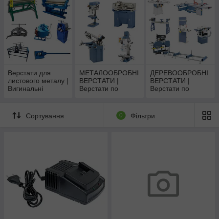
різання плитки та
каменю з подачею
води
Верстати для
МЕТАЛООБРОБНІ
ДЕРЕВООБРОБНІ
листового металу |
ВЕРСТАТИ |
ВЕРСТАТИ |
Вигинальні
Верстати по
Верстати по
верстати
металу
дереву
арматуру,
профіль, трубу
Сортування
0
Фільтри