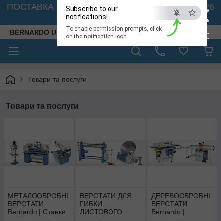
×
ПОСТАВКА ВЕРСТАТІВ З АВСТРІЇ - 🚛 26.08. 2026
Subscribe to our
🚛
notifications!
To enable permission prompts, click
BERNARDO UKRAINE
ESC
on the notification icon
Товари та послуги
Товари та послуги
МЕТАЛООБРОБНІ
ВЕРСТАТИ ДЛЯ
ДЕРЕВООБРОБНІ
ВЕРСТАТИ
ГИБКИ
ВЕРСТАТИ
Bernardo | Станки
ЛИСТОВОГО
Bernardo |
для металу
МЕТАЛУ Bernardo
Верстати по