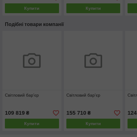
Купити
Купити
Подібні товари компанії
Світловий бар'єр
Світловий бар'єр
Світ
109 819
155 710
124
₴
₴
Купити
Купити