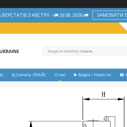
ЕРСТАТІВ З АВСТРІЇ - 🚛 26.08. 2026 🚛
ЗАМОВИТИ В
UKRAINE
НЫ
📃Скачать ПРАЙС
О нас
▶️ Видео / Новости
☎ К