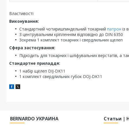
Властивості
Виконування:
Стандартний чотиришпиндельний токарний
патрон
із 
З центрувальним кріпленням відповідно до DIN 6350
Зокрема 1 комплект токарних і свердлильних щелеп
Сфера застосування:
Підходить для токарних і шліфувальних верстатів, а т
Стандартне приладдя:
1 набір щелеп DIJ-DK11
1 комплект свердлильних губок DOJ-DK11
BERNARDO УКРАИНА
Статьи | 