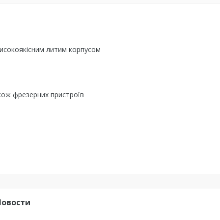
високоякісним литим корпусом
акож фрезерних пристроїв
Новости