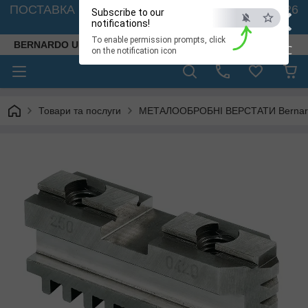
×
ПОСТАВКА ВЕРСТАТІВ З АВСТРІЇ - 🚛 26.08. 2026
Subscribe to our
🚛
notifications!
To enable permission prompts, click
BERNARDO UKRAINE
ESC
on the notification icon
Товари та послуги
МЕТАЛООБРОБНІ ВЕРСТАТИ Bernardo