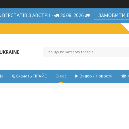
ЕРСТАТІВ З АВСТРІЇ - 🚛 26.08. 2026 🚛
ЗАМОВИТИ В
UKRAINE
НЫ
📃Скачать ПРАЙС
О нас
▶️ Видео / Новости
☎ К