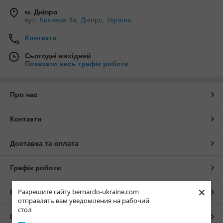
м. Дніпро
вул. Киснева 3а, Дніпро, Україна
Контакти
Сьогодні вихідний
Показати весь графік роботи
Про нас
Контакти
Доставка та оплата
Графік роботи
×
Разрешите сайту bernardo-ukraine.com
Повна версія сайту
отправлять вам уведомления на рабочий
стол
Сайт створено на маркетплейсі
Prom.ua