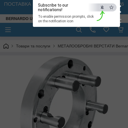
×
ПОСТАВКА ВЕРСТАТІВ З АВСТРІЇ - 🚛 26.08. 2026
Subscribe to our
🚛
notifications!
To enable permission prompts, click
BERNARDO UKRAINE
ESC
on the notification icon
Товари та послуги
МЕТАЛООБРОБНІ ВЕРСТАТИ Bernardo