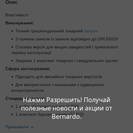
Опис
Властивості
Виконування:
Точний тришпиндельний токарний
патрон
З прямим замком із замком відповідно до DIN 55029
Сталева версія для вищих швидкостей і тривалішого
терміну експлуатації
Зокрема 1 комплект токарних і свердлильних щелеп
Сфера застосування:
Підходить для звичайних токарних верстатів
Для використання з машинами з підвищеною
концентричністю
Нажми Разрешить! Получай
Стандартна версія:
1 набір обертових щелеп IJ-PS3
полезные новости и акции от
1 комплект бурових щелеп OJ-PS3
Bernardo.
Приховати