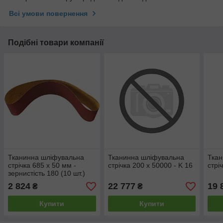
Всі умови повернення
Подібні товари компанії
Тканинна шліфувальна
Тканинна шліфувальна
Ткан
стрічка 685 x 50 мм -
стрічка 200 x 50000 - K 16
стрі
зернистість 180 (10 шт.)
2 824
22 777
19 
₴
₴
Купити
Купити