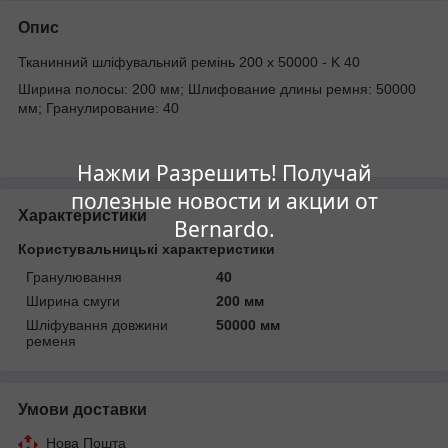
Опис
Тканинний шліфувальний ремінь 200 x 50000 - K 40
Ширина полосы: 200 мм; Шлифование длины ремня: 50000
мм; Гранулирование: 40
Нажми Разрешить! Получай
полезные новости и акции от
Характеристики
Bernardo.
Користувальницькі характеристики
Гранулювання
40
Ширина смуги
200 мм
Шліфування довжини
50000 мм
ременя
Умови доставки
Нова Пошта