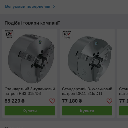
Всі умови повернення
Подібні товари компанії
Стандартний 3-кулачковий
Стандартний 3-кулачковий
Стан
патрон PS3-315/D8
патрон DK11-315/D11
патр
85 220
77 180
77 
₴
₴
Купити
Купити