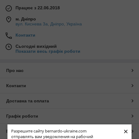
Працює з 22.06.2018
м. Дніпро
вул. Киснева 3а, Дніпро, Україна
Контакти
Сьогодні вихідний
Показати весь графік роботи
Про нас
Контакти
Доставка та оплата
Графік роботи
×
Разрешите сайту bernardo-ukraine.com
Повна версія сайту
отправлять вам уведомления на рабочий