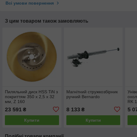
Всі умови повернення
З цим товаром також замовляють
Пиляльний диск HSS TiN з
Магнітний стружкозбірник
Унів
покриттям 350 x 2,5 x 32
ручний Bernardo
охол
мм, Z 160
RK 1
23 591
8 133
5 0
₴
₴
Купити
Купити
Подібні товари компанії