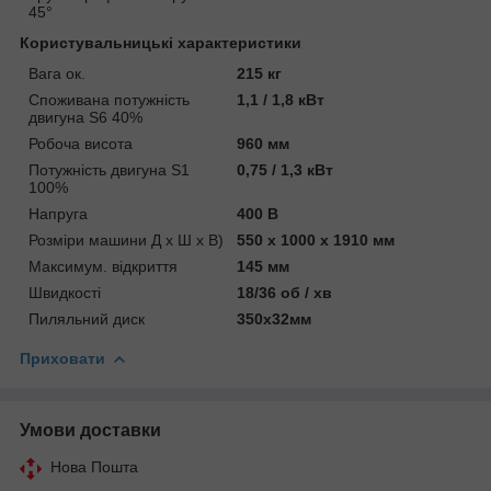
45°
Користувальницькі характеристики
Вага ок.
215 кг
Споживана потужність
1,1 / 1,8 кВт
двигуна S6 40%
Робоча висота
960 мм
Потужність двигуна S1
0,75 / 1,3 кВт
100%
Напруга
400 В
Розміри машини Д х Ш х В)
550 x 1000 x 1910 мм
Максимум. відкриття
145 мм
Швидкості
18/36 об / хв
Пиляльний диск
350х32мм
Приховати
Умови доставки
Нова Пошта