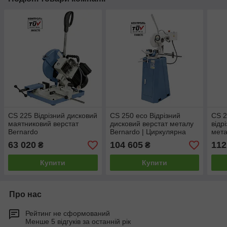
CS 225 Відрізний дисковий
CS 250 eco Відрізний
CS 2
маятниковий верстат
дисковий верстат металу
відр
Bernardo
Bernardo | Циркулярна
мета
пилка по металу
63 020
104 605
112
₴
₴
Купити
Купити
Про нас
Рейтинг не сформований
Менше 5 відгуків за останній рік