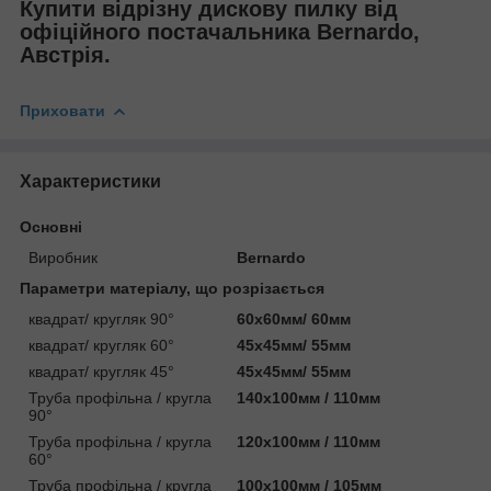
Купити відрізну дискову пилку
від
офіційного постачальника
Bernardo,
Австрія
.
Приховати
Характеристики
Основні
Виробник
Bernardo
Параметри матеріалу, що розрізається
квадрат/ кругляк 90°
60х60мм/ 60мм
квадрат/ кругляк 60°
45х45мм/ 55мм
квадрат/ кругляк 45°
45х45мм/ 55мм
Труба профільна / кругла
140х100мм / 110мм
90°
Труба профільна / кругла
120х100мм / 110мм
60°
Труба профільна / кругла
100х100мм / 105мм