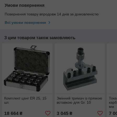
Умови повернення
Повернення товару впродовж 14 днів за домовленістю
Всі умови повернення
З цим товаром також замовляють
Комплект цанг ER 25, 15
Змінний тримач із прямою
Тока
шт.
вставкою для Gr. 10
карб
мм
18 664
3 045
7 0
₴
₴