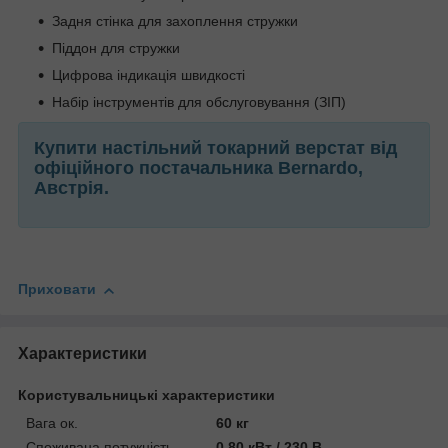
Задня стінка для захоплення стружки
Піддон для стружки
Цифрова індикація швидкості
Набір інструментів для обслуговування (ЗІП)
Купити настільний токарний верстат
від
офіційного постачальника
Bernardo,
Австрія
.
Приховати
Характеристики
Користувальницькі характеристики
Вага ок.
60 кг
Споживана потужність
0,80 кВт / 230 В