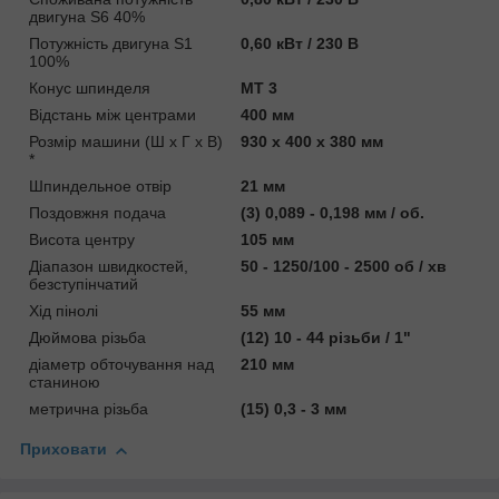
двигуна S6 40%
Потужність двигуна S1
0,60 кВт / 230 В
100%
Конус шпинделя
MT 3
Відстань між центрами
400 мм
Розмір машини (Ш x Г x В)
930 x 400 x 380 мм
*
Шпиндельное отвір
21 мм
Поздовжня подача
(3) 0,089 - 0,198 мм / об.
Висота центру
105 мм
Діапазон швидкостей,
50 - 1250/100 - 2500 об / хв
безступінчатий
Хід пінолі
55 мм
Дюймова різьба
(12) 10 - 44 різьби / 1"
діаметр обточування над
210 мм
станиною
метрична різьба
(15) 0,3 - 3 мм
Приховати