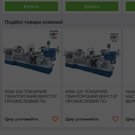
Купити
Купити
Подібні товари компанії
RDM 200 ТОКАРНИЙ
RDM 225 ТОКАРНИЙ
Hobb
ГВИНТОРІЗНИЙ ВЕРСТАТ
ГВИНТОРІЗНИЙ ВЕРСТАТ
НАС
ПРОМИСЛОВИЙ ПО
ПРОМИСЛОВИЙ ПО
ВЕР
МЕТАЛУ Bernardo
МЕТАЛУ Bernardo |
Bern
Промисловий токарний
верстат
Ціну уточнюйте
Ціну уточнюйте
Цін