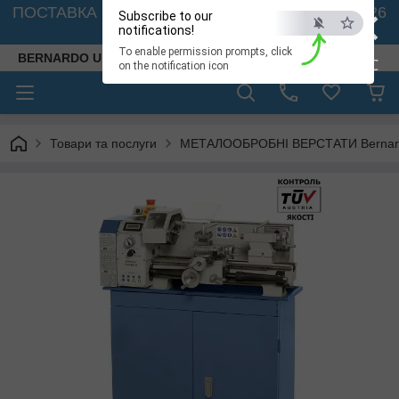
×
ПОСТАВКА ВЕРСТАТІВ З АВСТРІЇ - 🚛 26.08. 2026
Subscribe to our
🚛
notifications!
To enable permission prompts, click
BERNARDO UKRAINE
ESC
on the notification icon
Товари та послуги
МЕТАЛООБРОБНІ ВЕРСТАТИ Bernardo