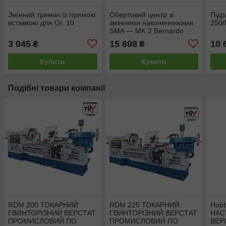
Змінний тримач із прямою
Обертовий центр зі
Підр
вставкою для Gr. 10
змінними наконечниками
250/
SMA — MK 2 Bernardo
3 045
15 698
10 
₴
₴
Купити
Купити
Подібні товари компанії
RDM 200 ТОКАРНИЙ
RDM 225 ТОКАРНИЙ
Hobb
ГВИНТОРІЗНИЙ ВЕРСТАТ
ГВИНТОРІЗНИЙ ВЕРСТАТ
НАС
ПРОМИСЛОВИЙ ПО
ПРОМИСЛОВИЙ ПО
ВЕР