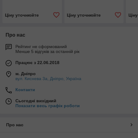
МЕТАЛУ Bernardo
МЕТАЛУ Bernardo |
Bern
Промисловий токарний
верстат
Ціну уточнюйте
Ціну уточнюйте
Цін
Про нас
Рейтинг не сформований
Менше 5 відгуків за останній рік
Працює з 22.06.2018
м. Дніпро
вул. Киснева 3а, Дніпро, Україна
Контакти
Сьогодні вихідний
Показати весь графік роботи
Про нас