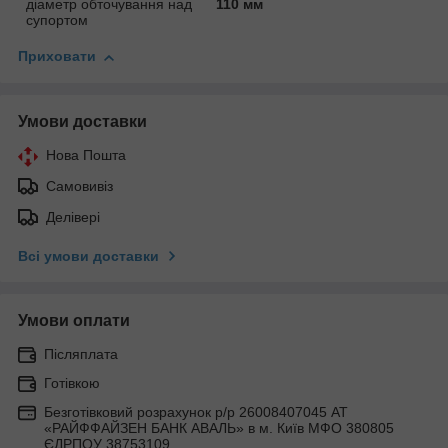
діаметр обточування над
110 мм
супортом
Приховати
Умови доставки
Нова Пошта
Самовивіз
Делівері
Всі умови доставки
Умови оплати
Післяплата
Готівкою
Безготівковий розрахунок р/р 26008407045 АТ
«РАЙФФАЙЗЕН БАНК АВАЛЬ» в м. Київ МФО 380805
ЄДРПОУ 38753109