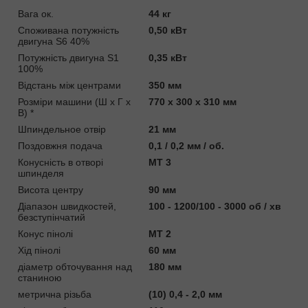
Вага ок.
44 кг
Споживана потужність
0,50 кВт
двигуна S6 40%
Потужність двигуна S1
0,35 кВт
100%
Відстань між центрами
350 мм
Розміри машини (Ш x Г x
770 x 300 x 310 мм
В) *
Шпиндельное отвір
21 мм
Поздовжня подача
0,1 / 0,2 мм / об.
Конусність в отворі
MT 3
шпинделя
Висота центру
90 мм
Діапазон швидкостей,
100 - 1200/100 - 3000 об / хв
безступінчатий
Конус пінолі
MT 2
Хід пінолі
60 мм
діаметр обточування над
180 мм
станиною
метрична різьба
(10) 0,4 - 2,0 мм