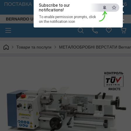
×
ПОСТАВКА ВЕРСТАТІВ З АВСТРІЇ - 🚛 26.08. 2026
Subscribe to our
🚛
notifications!
To enable permission prompts, click
BERNARDO UKRAINE
ESC
on the notification icon
Товари та послуги
МЕТАЛООБРОБНІ ВЕРСТАТИ Bernardo