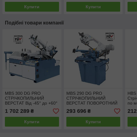
Купити
Купити
Подібні товари компанії
MBS 300 DG PRO
MBS 290 DG PRO
HBS 
СТРІЧКОПИЛЬНИЙ
СТРІЧКОПИЛЬНИЙ
Стрі
ВЕРСТАТ Від -45° до +60°
ВЕРСТАТ ПОВОРОТНИЙ
по м
У ДВА БОКИ
Стрі
1 702 289
293 696
212
₴
₴
в од
Купити
Купити