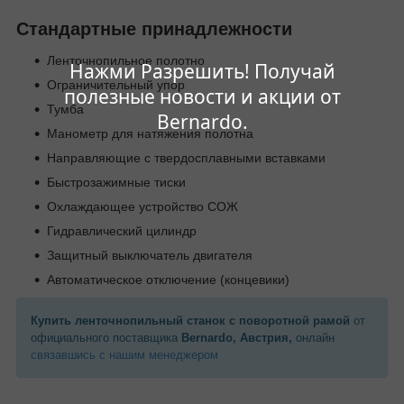
Стандартные принадлежности
Ленточнопильное полотно
Нажми Разрешить! Получай
Ограничительный упор
полезные новости и акции от
Тумба
Bernardo.
Манометр для натяжения полотна
Направляющие с твердосплавными вставками
Быстрозажимные тиски
Охлаждающее устройство СОЖ
Гидравлический цилиндр
Защитный выключатель двигателя
Автоматическое отключение (концевики)
Купить ленточнопильный станок с поворотной рамой
от
официального поставщика
Bernardo, Австрия,
онлайн
связавшись с нашим менеджером