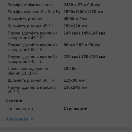
Розміри стрічкових пив
2480 x 27 x 0,9 мм
Розміри машини Д х Ш х В)
1500х1100х1470 мм
Швидкість різання
45/90 м / хв
Щільність різання 45 ° L
150х120 мм
Ріжуча здатність круглий /
145 мм / 145х145 мм
квадратний 45 ° R
Ріжуча здатність круглий /
90 мм / 90 х 90 мм
квадратний 60 ° R
Ріжуча здатність круглий /
120 мм / 120х120 мм
квадратний 45 ° L
Насос охолоджуючої
100 Вт
рідини S1 100%
Щільність різання 60 ° R
115х90 мм
Ріжуча здатність навколо
190х145 мм
45 ° R
Основні
Тип верстата
Стрічковий
Приховати