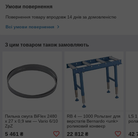
Умови повернення
Повернення товару впродовж 14 днів за домовленістю
Всі умови повернення
З цим товаром також замовляють
Пильна смуга BiFlex 2480
RB 4 — 1000 Рольганг для
LS 1
x 27 x 0,9 мм — Vario 6/10
верстатів Bernardo <unk>
рола
ZpZ
роликовий конвеєр
непривідний
5 461
22 812
42 
₴
₴