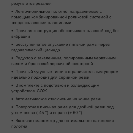
результатов резания
Ленточнопильное полотно, направляемое с
помощью комбинированной роликовой системой с
твердосплавными пластинами
Прочная конструкция обеспечивает плавный ход без
вибрации
Бесступенчатое опускание пильной рамы через
гидравлический цилиндр
Редуктор с закаленным, полированным червячным
валом и бронзовой червячной шестерней
Прочный чугунные тиски с ограничительным упором,
идеально подходит для серийной резки
В комплекте с подставкой и охлаждающим
устройством СОЖ
Автоматическое отключение на конце резки
Поворотная пильная рама для двойной резки под
углом влево (-45 °) и вправо (+ 60 °)
Включает манометр для оптимального натяжения
полотна