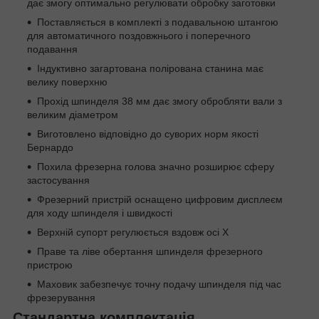
дає змогу оптимально регулювати обробку заготовки
Поставляється в комплекті з подавальною штангою
для автоматичного поздовжнього і поперечного
подавання
Індуктивно загартована полірована станина має
велику поверхню
Прохід шпинделя 38 мм дає змогу обробляти вали з
великим діаметром
Виготовлено відповідно до суворих норм якості
Бернардо
Похила фрезерна голова значно розширює сферу
застосування
Фрезерний пристрій оснащено цифровим дисплеєм
для ходу шпинделя і швидкості
Верхній супорт регулюється вздовж осі X
Праве та ліве обертання шпинделя фрезерного
пристрою
Маховик забезпечує точну подачу шпинделя під час
фрезерування
Стандартна комплектація