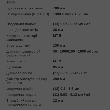
100%
Відстань між центрами
700 мм
Розмір машини (Ш x Г x В)
1380 x 640 x 1020 мм
*
Поздовжня подача
(14) 0,07 - 0,65 мм / об.
Шпиндельное отвір
38 мм
Конусність в отворі
MT 5
шпинделя
Висота центру
150 мм
Діапазон швидкостей,
50 - 1000/100 - 1800 об / хв
безступінчатий
Конус пінолі
MT 3
Хід пінолі
85 мм
Дюймова різьба
(21) 8 - 56 ниток / 1"
діаметр обточування над
280 мм
станиною
метрична різьба
(18) 0,2 - 3,5 мм
поперечна подача
(11) 0,03 - 0,12 мм / об.
Т-подібний паз для
12 мм
поперечного супорта