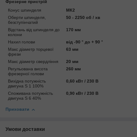
Фрезерне пристрій
Конус шпинделя
МК2
Оберти шпинделя,
50 - 2250 об / хв
безступінчатий
Відстань від шпинделя до
170 мм
колони
Нахил голови
від -90 ° до + 90 °
Макс діаметр торцевої
63 мм
фрези
Макс діаметр свердління
20 мм
Регульована висота
260 мм
фрезерної голови
Вихідна потужність
0,60 кВт / 230 В
двигуна S 1 100%
Споживана потужність
0,90 кВт / 230 В
двигуна S 6 40%
Приховати
Умови доставки