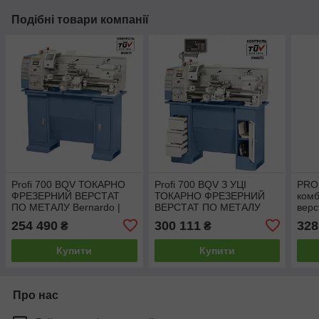
Подібні товари компанії
Profi 700 BQV ТОКАРНО
Profi 700 BQV З УЦІ
PRO
ФРЕЗЕРНИЙ ВЕРСТАТ
ТОКАРНО ФРЕЗЕРНИЙ
комб
ПО МЕТАЛУ Bernardo |
ВЕРСТАТ ПО МЕТАЛУ
верс
Професійний токарний
Bernardo | Професійний
ток
254 490
300 111
328
₴
₴
верстат по металу
токарний верстат по
верс
металу
Купити
Купити
Про нас