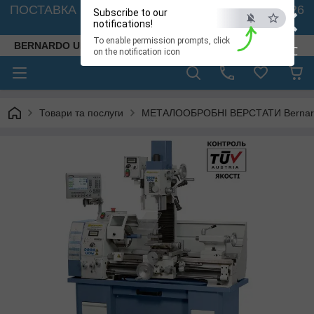
×
ПОСТАВКА ВЕРСТАТІВ З АВСТРІЇ - 🚛 26.08. 2026
Subscribe to our
🚛
notifications!
To enable permission prompts, click
BERNARDO UKRAINE
ESC
on the notification icon
Товари та послуги
МЕТАЛООБРОБНІ ВЕРСТАТИ Bernardo