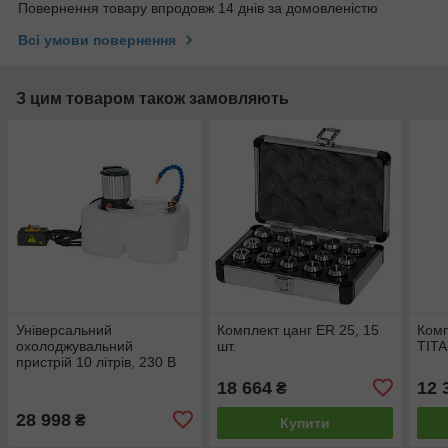
Повернення товару впродовж 14 днів за домовленістю
Всі умови повернення
З цим товаром також замовляють
Універсальний
Комплект цанг ER 25, 15
Комп
охолоджувальний
шт.
TITA
пристрій 10 літрів, 230 В
18 664
12 
₴
28 998
₴
Купити