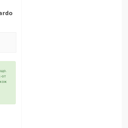
ardo
ощо.
к-от
акож