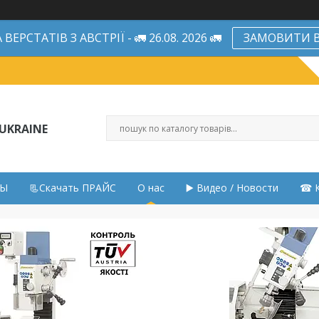
ЕРСТАТІВ З АВСТРІЇ - 🚛 26.08. 2026 🚛
ЗАМОВИТИ В
UKRAINE
НЫ
📃Скачать ПРАЙС
О нас
▶️ Видео / Новости
☎ К