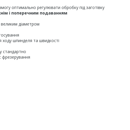
змогу оптимально регулювати обробку під заготівку
нім і поперечним подаванням
 великим діаметром
тосування
 ходу шпинделя та швидкості
у стандартно
с фрезерування