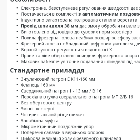
Електронне, безступеневе регулювання швидкості дає 
Постачається в комплекті
з автоматичним поздовж
Індуктивно загартована полірована станина верстата
Прохід шпинделя 38 мм
дає змогу обробляти вали з
Виготовлено відповідно до суворих норм якостіеро
Похила фрезерна голова неабияк розширює сферу зас
Фрезерний агрегат обладнаний цифровим дисплеєм для
Верхній суппорт регулюється вздовж осі X
Праве та ліве обертання шпинделя фрезерного апарат
Маховик забезпечує точне подавання шпинделя під ча
Стандартне приладдя
3-кулачковий патрон DK11-160 мм
Фланець 160 мм
Свердлильний патрон 1 - 13 мм / В 16
Перехідна втулка свердлильного патрона MT 2/B 16
Без обертового центру
Змінні шестерні
Чотиристальний різцетримач
Запобіжна муфта
Мікрометричний поздовжній упор
Поперечні салазки з верхньою опорою
Цифрова індикація ходу фрезерного шпинделя