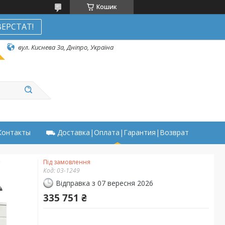
Кошик
ЕРСТАТ!
вул. Киснева 3а, Дніпро, Україна
онтакты
⛟ Доставка|Оплата|Гарантия|Возврат
Під замовлення
Код:
03-1249
Відправка з 07 вересня 2026
335 751 ₴