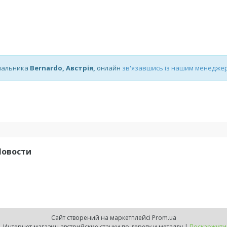
ачальника
Bernardo, Австрія,
онлайн
зв'язавшись із нашим менедже
Новости
Сайт створений на маркетплейсі
Prom.ua
BERNARDO UKRAINE | Бернардо Украина | Интернет магазин австрийские станки по дереву и металлу |
Поскаржитис