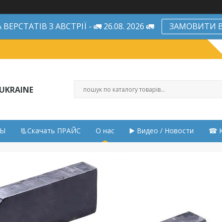
ЕРСТАТІВ З АВСТРІЇ - 🚛 26.08. 2026 🚛
ЗАМОВИТИ В
UKRAINE
НЫ
📃Скачать ПРАЙС
О нас
▶️ Видео / Новости
☎ К