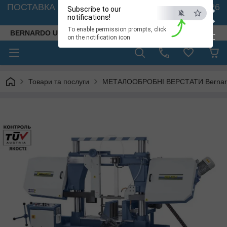
×
ПОСТАВКА ВЕРСТАТІВ З АВСТРІЇ - 🚛 26.08. 2026
Subscribe to our
🚛
notifications!
To enable permission prompts, click
BERNARDO UKRAINE
ESC
on the notification icon
Товари та послуги
МЕТАЛООБРОБНІ ВЕРСТАТИ Bernardo