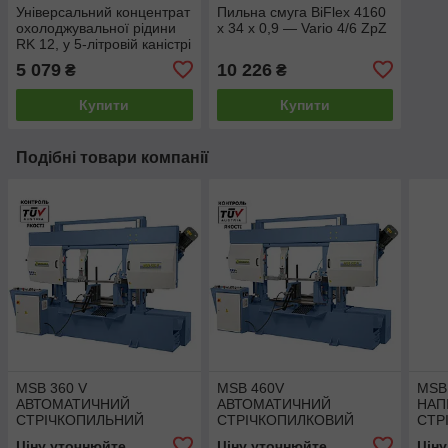
Універсальний концентрат
Пильна смуга BiFlex 4160
охолоджувальної рідини
x 34 x 0,9 — Vario 4/6 ZpZ
RK 12, у 5-літровій каністрі
5 079
10 226
₴
₴
Купити
Купити
Подібні товари компанії
MSB 360 V
MSB 460V
MSB
АВТОМАТИЧНИЙ
АВТОМАТИЧНИЙ
НАП
СТРІЧКОПИЛЬНИЙ
СТРІЧКОПИЛКОВИЙ
СТР
ВЕРСТАТ КОЛОННОГО
ВЕРСТАТ КОЛОННОГО
ВЕР
Ціну уточнюйте
Ціну уточнюйте
Цін