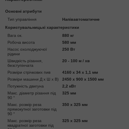
Основні атрибути
Тип управління
Напівавтоматичне
Користувальницькі характеристики
Вага ок.
880 кг
Робоча висота
580 мм
Насос охолоджуючої
250 Вт
рідини
Швидкість різання,
20 - 100 м / хв
безступінчата
Розміри стрічкових пив
4160 x 34 x 1,1 мм
Розміри машини Д х Ш х В)
2450 x 900 x 1500 мм
Потужність двигуна
2,2 кВт
Макс. діаметр різання під
325 мм
90 °
Макс. розмір реза
350 x 325 мм
прямокутної заготовки під
90 °
Макс. розмір реза
325 x 325 мм
квадратної заготовки під