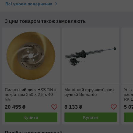
Всі умови повернення
З цим товаром також замовляють
Пиляльний диск HSS TiN з
Магнітний стружкозбірник
Унів
покриттям 350 x 2,5 x 40
ручний Bernardo
охол
мм
RK 1
20 455
8 133
5 0
₴
₴
Купити
Купити
Подібні товари компанії