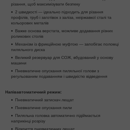
різання, щоб максимізувати безпеку
2 швидкості — ідеально підходить для різання
профілів, труб і заготівок з заліза, неіржавкої сталі та
кольорових металів
Важке основа верстата, можливе додавання різних
роликових столів
Механізм із фрикційною муфтою — запобігає поломці
пиляльного диска
Великий резервуар для СОЖ, вбудований у основу
машини
Пневматичне опускання пиляльної голови з
регульованим подаванням і швидкістю відведення
Напівавтоматичний режим:
Пневматичний затискач лещат
Пневматичне опускання пили
Пиляльна головка автоматично підіймається
наприкінці розрізу
Відкриття пневматичних лещат