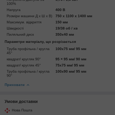
100%
Напруга
400 В
Розміри машини Д х Ш х В)
750 x 1100 x 1400 мм
Максимум. відкриття
150 мм
Швидкості
19/38 об / хв
Пиляльний диск
350х40 мм
Параметри матеріалу, що розрізається
Труба профільна / кругла
100х75 мм/ 95 мм
45°
квадрат/ кругляк 90°
95 × 95 мм/ 90 мм
квадрат/ кругляк 45°
75х75 мм/ 95 мм
Труба профільна / кругла
100х90 мм/ 95 мм
90°
Приховати
Умови доставки
Нова Пошта