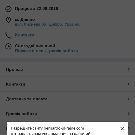
Працює з 22.06.2018
м. Дніпро
вул. Киснева 3а, Дніпро, Україна
Контакти
Сьогодні вихідний
Показати весь графік роботи
Про нас
Контакти
Доставка та оплата
Графік роботи
×
Разрешите сайту bernardo-ukraine.com
Повна версія сайту
отправлять вам уведомления на рабочий