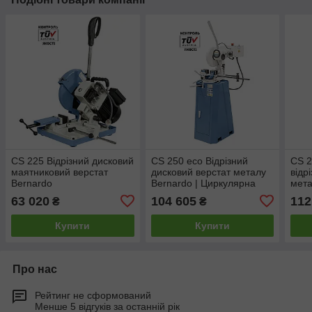
CS 225 Відрізний дисковий
CS 250 eco Відрізний
CS 2
маятниковий верстат
дисковий верстат металу
відр
Bernardo
Bernardo | Циркулярна
мета
пилка по металу
63 020
104 605
112
₴
₴
Купити
Купити
Про нас
Рейтинг не сформований
Менше 5 відгуків за останній рік