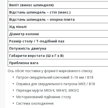
Виліт (винос шпинделя)
Відстань шпиндель – стіл (макс.)
Відстань шпиндель – опорна плита
Хід пінолі
Діаметр колони
Розмір столу / Т-подібний паз
Потужність двигуна
Габарити верстата (Ш x Г x В)
Приблизна вага
Ось обсяг поставки у форматі маркованого списку:
Патрон свердлильний ключовий 3–16 мм / B18
Оправка для свердлильного патрона MK5 / B18
Перехідні муфти MK5/4, MK4/3, MK3/2
Моторизований підйомник столу
Система охолодження