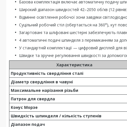
Базова комплектація включає автоматичну подачу шпин
Широкий діапазон швидкостей 42–2050 об/хв (12 рівні
Відмінне освітлення робочої зони завдяки світлодіодн
Суцільний робочий стіл (обертається на 360°), кут пово
Загартовані та шліфовані шестерні забезпечують плавн
4 автоматичні подачі шпинделя з перемиканням за до
У стандартній комплектації — цифровий дисплей для ві
Швидке та зручне регулювання швидкості за допомого
Характеристика
Продуктивність свердління сталі
Діаметр свердління в чавуні
Максимальне нарізання різьби
Патрон для свердла
Конус Морзе
Швидкість шпинделя / кількість ступенів
Діапазон подач