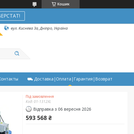
Кошик
ЕРСТАТ!
вул. Киснева 3а, Дніпро, Україна
онтакты
⛟ Доставка|Оплата|Гарантия|Возврат
Під замовлення
Код:
01-1312XL
Відправка з 06 вересня 2026
593 568 ₴