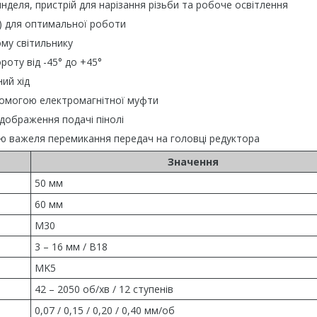
деля, пристрій для нарізання різьби та робоче освітлення
в) для оптимальної роботи
ому світильнику
роту від -45° до +45°
ий хід
помогою електромагнітної муфти
дображення подачі пінолі
ю важеля перемикання передач на головці редуктора
Значення
50 мм
60 мм
M30
3 – 16 мм / B18
MK5
42 – 2050 об/хв / 12 ступенів
0,07 / 0,15 / 0,20 / 0,40 мм/об