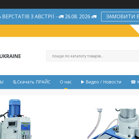
ЕРСТАТІВ З АВСТРІЇ - 🚛 26.08. 2026 🚛
ЗАМОВИТИ В
UKRAINE
НЫ
📃Скачать ПРАЙС
О нас
▶️ Видео / Новости
☎ К