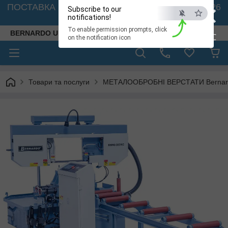
×
ПОСТАВКА ВЕРСТАТІВ З АВСТРІЇ - 🚛 26.08. 2026
Subscribe to our
🚛
notifications!
To enable permission prompts, click
BERNARDO UKRAINE
ESC
on the notification icon
Товари та послуги
МЕТАЛООБРОБНІ ВЕРСТАТИ Bernardo