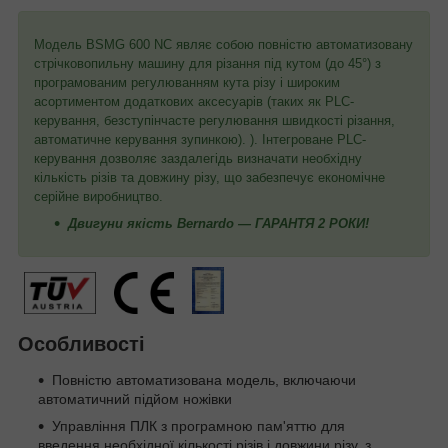
Модель BSMG 600 NC являє собою повністю автоматизовану
стрічковопильну машину для різання під кутом (до 45°) з
програмованим регулюванням кута різу і широким
асортиментом додаткових аксесуарів (таких як PLC-
керування, безступінчасте регулювання швидкості різання,
автоматичне керування зупинкою). ). Інтегроване PLC-
керування дозволяє заздалегідь визначати необхідну
кількість різів та довжину різу, що забезпечує економічне
серійне виробництво.
Двигуни якість Bernardo — ГАРАНТЯ 2 РОКИ!
Особливості
Повністю автоматизована модель, включаючи
автоматичний підйом ножівки
Управління ПЛК з програмною пам'яттю для
введення необхідної кількості різів і довжини різу, з