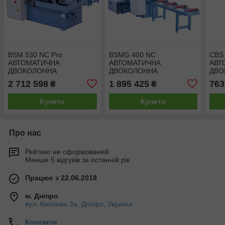
BSM 530 NC Pro
BSMG 400 NC
CBS 
АВТОМАТИЧНА
АВТОМАТИЧНА
АВТ
ДВОКОЛОННА
ДВОКОЛОННА
ДВО
СТРІЧКОВА ПИЛА
СТРІЧКОВА ПИЛА
СТР
2 712 598
1 895 425
763
₴
₴
Bernardo
Bernardo
Bern
Купити
Купити
Про нас
Рейтинг не сформований
Менше 5 відгуків за останній рік
Працює з 22.06.2018
м. Дніпро
вул. Киснева 3а, Дніпро, Україна
Контакти