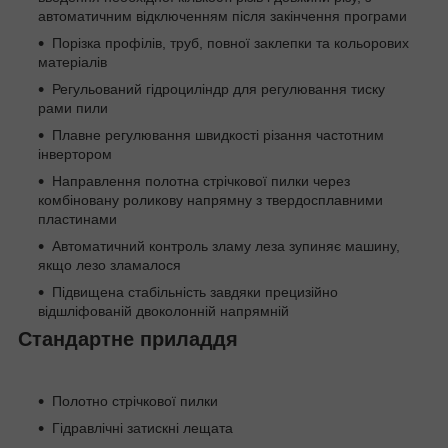
автоматичним відключенням після закінчення програми
Порізка профілів, труб, повної заклепки та кольорових
матеріалів
Регульований гідроциліндр для регулювання тиску
рами пили
Плавне регулювання швидкості різання частотним
інвертором
Направлення полотна стрічкової пилки через
комбіновану роликову напрямну з твердосплавними
пластинами
Автоматичний контроль зламу леза зупиняє машину,
якщо лезо зламалося
Підвищена стабільність завдяки прецизійно
відшліфованій двоколонній напрямній
Стандартне приладдя
Полотно стрічкової пилки
Гідравлічні затискні лещата