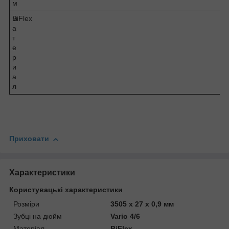
м
м
BiFlex
а
т
е
р
и
а
л
Приховати
Характеристики
Користувацькі характеристики
Розміри
3505 x 27 x 0,9 мм
Зубці на дюйм
Vario 4/6
Матеріал
BiFlex