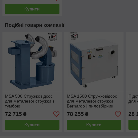
Купити
Подібні товари компанії
MSA 500 Стружковідсос
MSA 1500 Стружковідсос
Підс
для металевої стружки з
для металевої стружки
для 
тумбою
Bernardo | пилозбірник
для металу
72 715
78 255
28 
₴
₴
Купити
Купити