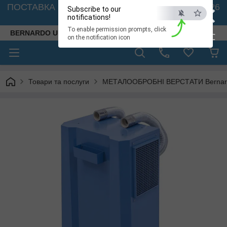
×
ПОСТАВКА ВЕРСТАТІВ З АВСТРІЇ - 🚛 26.08. 2026
Subscribe to our
🚛
notifications!
To enable permission prompts, click
BERNARDO UKRAINE
ESC
on the notification icon
Товари та послуги
МЕТАЛООБРОБНІ ВЕРСТАТИ Bernardo