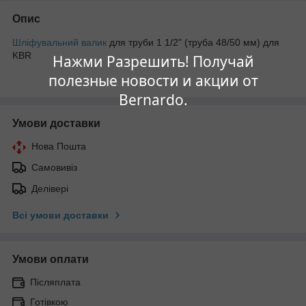
Опис
Шліфувальний валик
для труби 1 1/2" (труба 48/50 мм) для
KBR
Нажми Разрешить! Получай
полезные новости и акции от
Bernardo.
Умови доставки
Нова Пошта
Самовивіз
Делівері
Всі умови доставки
Умови оплати
Післяплата
Готівкою