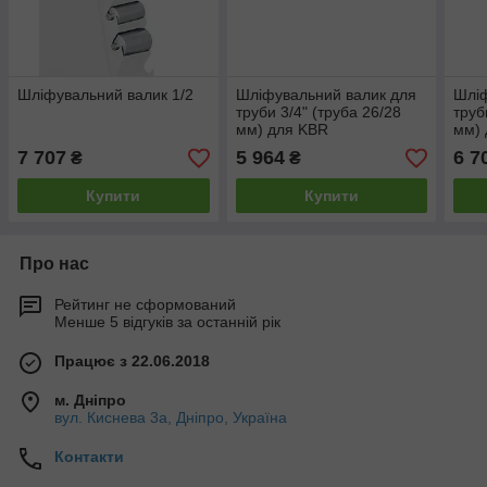
Шліфувальний валик 1/2
Шліфувальний валик для
Шліф
труби 3/4" (труба 26/28
труб
мм) для KBR
мм)
7 707
5 964
6 7
₴
₴
Купити
Купити
Про нас
Рейтинг не сформований
Менше 5 відгуків за останній рік
Працює з 22.06.2018
м. Дніпро
вул. Киснева 3а, Дніпро, Україна
Контакти