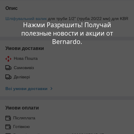
Опис
Шліфувальний валик
для труби 1/2" (труба 20/22 мм) для KBR
Нажми Разрешить! Получай
полезные новости и акции от
Bernardo.
Умови доставки
Нова Пошта
Самовивіз
Делівері
Всі умови доставки
Умови оплати
Післяплата
Готівкою