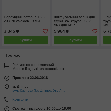
Перехідник патрона 1/2"-
Шліфувальний валик для
Шліф
20 UNF/Weldon 19 мм
труби 3/4" (труба 26/28
труб
мм) для KBR
мм)
3 345
5 964
6 7
₴
₴
Купити
Купити
Про нас
Рейтинг не сформований
Менше 5 відгуків за останній рік
Працює з 22.06.2018
м. Дніпро
вул. Киснева 3а, Дніпро, Україна
Контакти
Сьогодні працює з 10:00 до 18:00