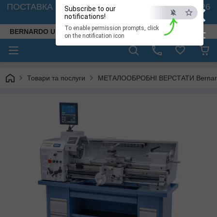
×
ПОСТАВКА ВЕРСТАТІВ З АВСТРІЇ - 🚛 26.08. 2026
Subscribe to our
🚛
notifications!
To enable permission prompts, click
BERNARDO UKRAINE
ESC
on the notification icon
Товари та послуги
МЕТАЛООБРОБНІ ВЕРСТАТИ Bernardo