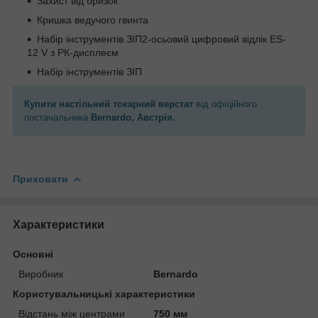
Захист від бризок
Кришка ведучого гвинта
Набір інструментів ЗІП2-осьовий цифровий відлік ES-
12 V з РК-дисплеєм
Набір інструментів ЗІП
Купити настільний токарний верстат
від офіційного
постачальника
Bernardo, Австрія.
Приховати
Характеристики
Основні
Виробник
Bernardo
Користувальницькі характеристики
Відстань між центрами
750 мм