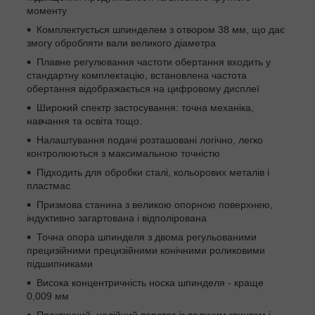
моменту
Комплектується шпинделем з отвором 38 мм, що дає
змогу обробляти вали великого діаметра
Плавне регулювання частоти обертання входить у
стандартну комплектацію, встановлена частота
обертання відображається на цифровому дисплеї
Широкий спектр застосування: точна механіка,
навчання та освіта тощо.
Налаштування подачі розташовані логічно, легко
контролюються з максимальною точністю
Підходить для обробки сталі, кольорових металів і
пластмас
Призмова станина з великою опорною поверхнею,
індуктивно загартована і відполірована
Точна опора шпинделя з двома регульованими
прецизійними прецизійними конічними роликовими
підшипниками
Висока концентричність носка шпинделя - краще
0,009 мм
Практичний, надійний верстат із ведучим гвинтом і