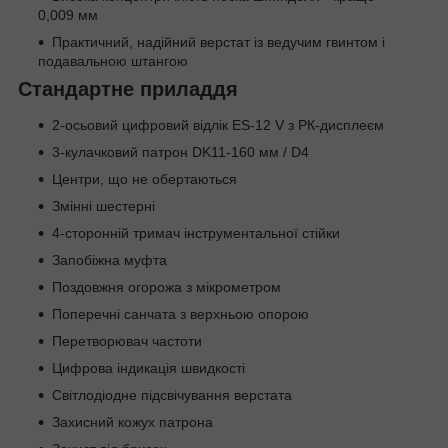
0,009 мм
Практичний, надійний верстат із ведучим гвинтом і
подавальною штангою
Стандартне приладдя
2-осьовий цифровий відлік ES-12 V з РК-дисплеєм
3-кулачковий патрон DK11-160 мм / D4
Центри, що не обертаються
Змінні шестерні
4-сторонній тримач інструментальної стійки
Запобіжна муфта
Поздовжня огорожа з мікрометром
Поперечні санчата з верхньою опорою
Перетворювач частоти
Цифрова індикація швидкості
Світлодіодне підсвічування верстата
Захисний кожух патрона