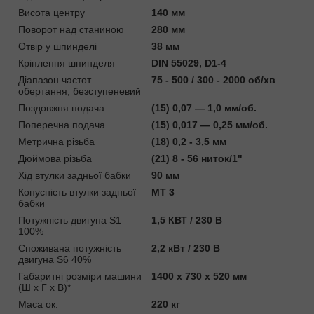
Висота центру
140 мм
Поворот над станиною
280 мм
Отвір у шпинделі
38 мм
Кріплення шпинделя
DIN 55029, D1-4
Діапазон частот
75 - 500 / 300 - 2000 об/хв
обертання, безступеневий
Поздовжня подача
(15) 0,07 — 1,0 мм/об.
Поперечна подача
(15) 0,017 — 0,25 мм/об.
Метрична різьба
(18) 0,2 - 3,5 мм
Дюймова різьба
(21) 8 - 56 ниток/1"
Хід втулки задньої бабки
90 мм
Конусність втулки задньої
MT 3
бабки
Потужність двигуна S1
1,5 КВТ / 230 В
100%
Споживана потужність
2,2 кВт / 230 В
двигуна S6 40%
Габаритні розміри машини
1400 x 730 x 520 мм
(Ш x Г x В)*
Маса ок.
220 кг