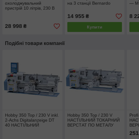
охолоджувальний
на 3 станції Bernardo
— М
пристрій 10 літрів, 230 В
14 955
8 2
₴
28 998
₴
Купити
Подібні товари компанії
Hobby 350 Top / 230 V inkl.
Hobby 350 Top / 230 V
Prof
2-Achs Digitalanzeige DT
НАСТІЛЬНИЙ ТОКАРНИЙ
НАС
40 НАСТІЛЬНИЙ
ВЕРСТАТ ПО МЕТАЛУ
ВЕР
ТОКАРНИЙ ВЕРСТАТ ПО
Bernardo
Bern
251
МЕТАЛУ Bernardo