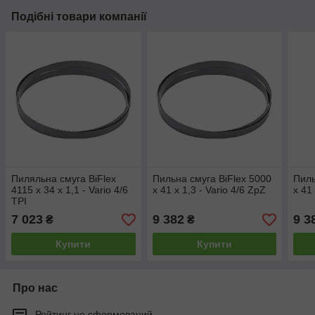
Подібні товари компанії
Пиляльна смуга BiFlex
Пильна смуга BiFlex 5000
Пиль
4115 x 34 x 1,1 - Vario 4/6
x 41 x 1,3 - Vario 4/6 ZpZ
x 41
TPI
7 023
9 382
9 3
₴
₴
Купити
Купити
Про нас
Рейтинг не сформований