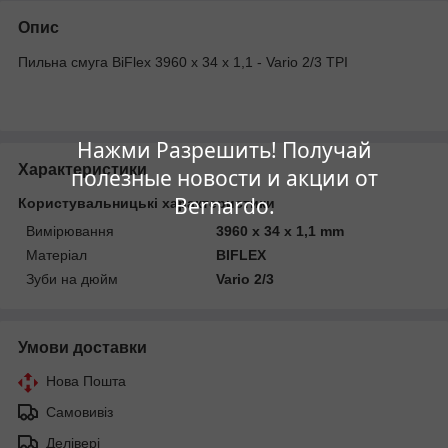
Опис
Пильна смуга BiFlex 3960 x 34 x 1,1 - Vario 2/3 TPI
Нажми Разрешить! Получай
Характеристики
полезные новости и акции от
Bernardo.
Користувальницькі характеристики
Вимірювання
3960 x 34 x 1,1 mm
Матеріал
BIFLEX
Зуби на дюйм
Vario 2/3
Умови доставки
Нова Пошта
Самовивіз
Делівері