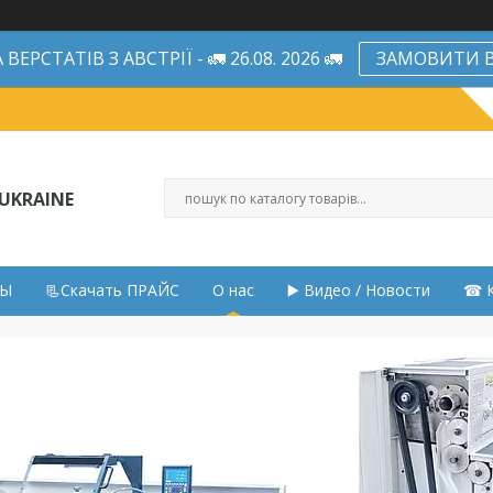
ЕРСТАТІВ З АВСТРІЇ - 🚛 26.08. 2026 🚛
ЗАМОВИТИ В
UKRAINE
НЫ
📃Скачать ПРАЙС
О нас
▶️ Видео / Новости
☎ К