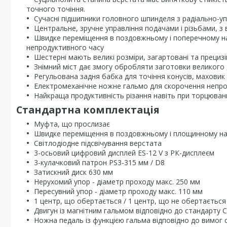
точного точіння.
Сучасні підшипники головного шпинделя з радіально-у
Центральне, зручне управління подачами і різьбами, з
Швидке переміщення в поздовжньому і поперечному на
непродуктивного часу
Шестерні мають великі розміри, загартовані та прецизі
Знімний міст дає змогу обробляти заготовки великого
Регульована задня бабка для точіння конусів, махови
Електромеханічне ножне гальмо для скорочення непр
Найкраща продуктивність різання навіть при торцюван
Стандартна комплектація
Муфта, що прослизає
Швидке переміщення в поздовжньому і площинному н
Світлодіодне підсвічування верстата
3-осьовий цифровий дисплей ES-12 V з РК-дисплеєм
3-кулачковий патрон PS3-315 мм / D8
Затискний диск 630 мм
Нерухомий упор - діаметр проходу макс. 250 мм
Пересувний упор - діаметр проходу макс. 110 мм
1 центр, що обертається / 1 центр, що не обертається
Двигун із магнітним гальмом відповідно до стандарту 
Ножна педаль із функцією гальма відповідно до вимог 