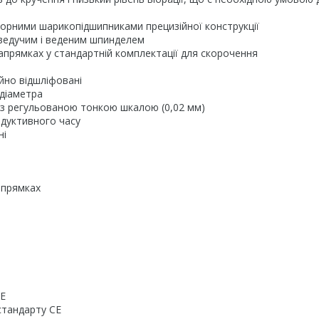
порними шарикопідшипниками прецизійної конструкції
 ведучим і веденим шпинделем
прямках у стандартній комплектації для скорочення
йно відшліфовані
 діаметра
к з регульованою тонкою шкалою (0,02 мм)
одуктивного часу
ні
апрямках
CE
стандарту CE