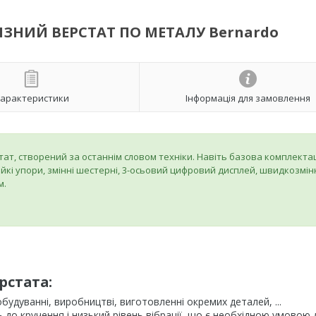
РІЗНИЙ ВЕРСТАТ ПО МЕТАЛУ Bernardo
арактеристики
Інформація для замовлення
тат, створений за останнім словом техніки. Навіть базова комплекта
тійкі упори, змінні шестерні, 3-осьовий цифровий дисплей, швидкозмі
м.
рстата:
дуванні, виробництві, виготовленні окремих деталей, ...
 до кручення і низький рівень вібрації, що є необхідною умовою 