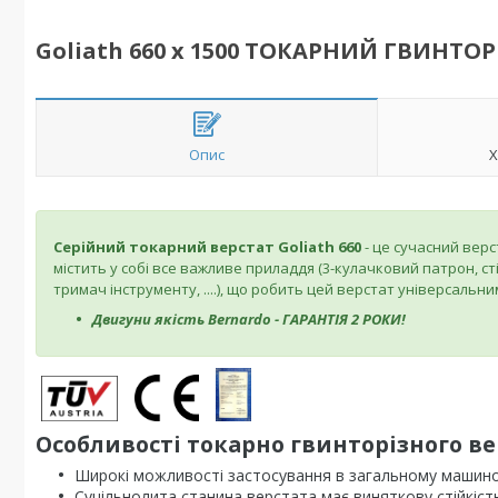
Goliath 660 x 1500 ТОКАРНИЙ ГВИНТО
Опис
Х
Серійний токарний верстат Goliath 660
- це сучасний верс
містить у собі все важливе приладдя (3-кулачковий патрон, с
тримач інструменту, ....), що робить цей верстат універсальни
Двигуни якість Bernardo - ГАРАНТІЯ 2 РОКИ!
Особливості токарно гвинторізного ве
Широкі можливості застосування в загальному машинобу
Суцільнолита станина верстата має виняткову стійкість