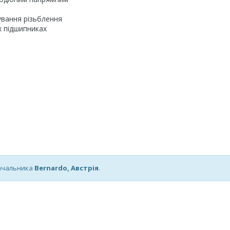
ування різьблення
х підшипниках
тачальника
Bernardo, Австрія
.