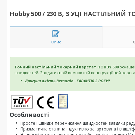
Hobby 500 / 230 В, З УЦІ НАСТІЛЬНИЙ
Опис
Х
Точний настільний токарний верстат HOBBY 500
оснаще
швидкостей. Завдяки своїй компактній конструкції цей верста
Двигуни якість Bernardo - ГАРАНТІЯ 2 РОКИ!
Особливості
Просте і швидке перемикання швидкостей завдяки ред
Призматична станина індуктивно загартована і відшлі
Напрямні можуть регулюватися без люфту завдяки V-