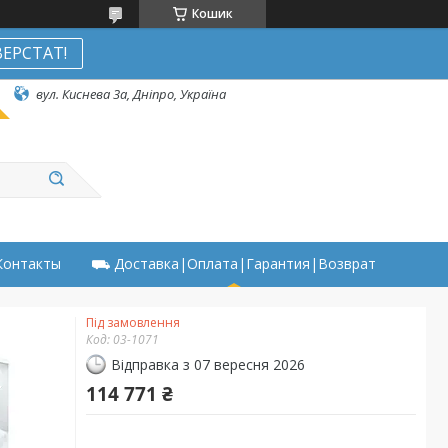
Кошик
ЕРСТАТ!
вул. Киснева 3а, Дніпро, Україна
онтакты
⛟ Доставка|Оплата|Гарантия|Возврат
Під замовлення
Код:
03-1071
Відправка з 07 вересня 2026
114 771 ₴