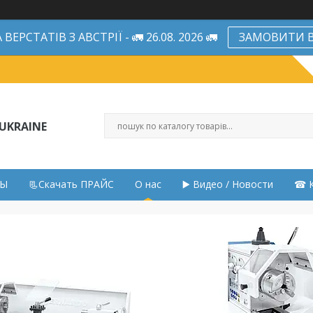
ЕРСТАТІВ З АВСТРІЇ - 🚛 26.08. 2026 🚛
ЗАМОВИТИ В
UKRAINE
НЫ
📃Скачать ПРАЙС
О нас
▶️ Видео / Новости
☎ К