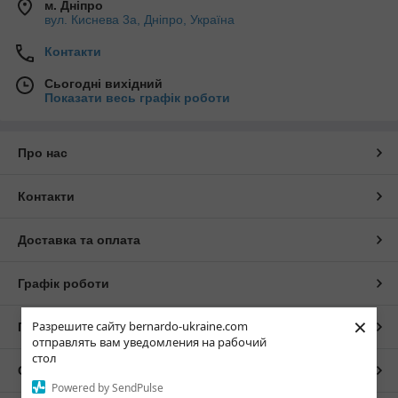
м. Дніпро
вул. Киснева 3а, Дніпро, Україна
Контакти
Сьогодні вихідний
Показати весь графік роботи
Про нас
Контакти
Доставка та оплата
Графік роботи
×
Разрешите сайту bernardo-ukraine.com
Повна версія сайту
отправлять вам уведомления на рабочий
стол
Сайт створено на маркетплейсі
Prom.ua
Powered by SendPulse