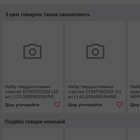
З цим товаром також замовляють
Набір твердосплавних
Набір твердосплавних
Набі
пластин DCMT070204 (10
пластин CCMT060204 (10
плас
шт.) L2/L3/M2/M3/N2/N3
шт.) L4/L5/M4/M5/N4/N5
M6/
Ціну уточнюйте
Ціну уточнюйте
Цін
Подібні товари компанії