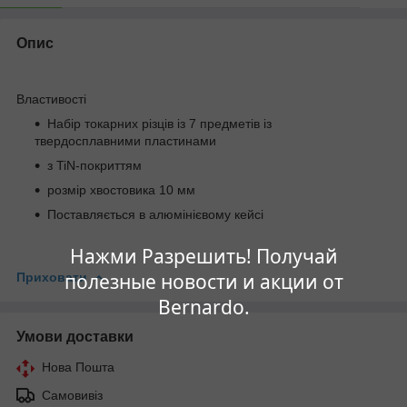
Опис
Властивості
Набір токарних різців із 7 предметів із
твердосплавними пластинами
з TiN-покриттям
розмір хвостовика 10 мм
Поставляється в алюмінієвому кейсі
Нажми Разрешить! Получай
полезные новости и акции от
Приховати
Bernardo.
Умови доставки
Нова Пошта
Самовивіз