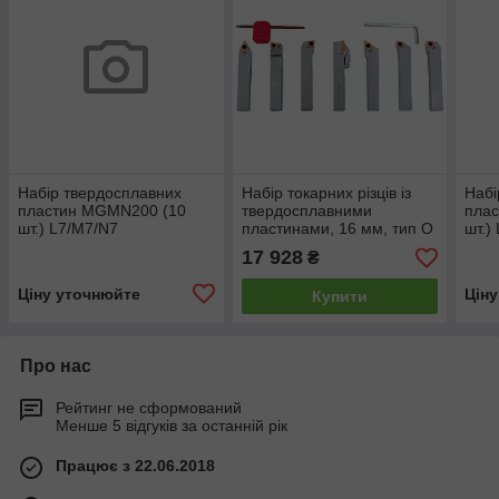
Набір твердосплавних
Набір токарних різців із
Набі
пластин MGMN200 (10
твердосплавними
пла
шт.) L7/M7/N7
пластинами, 16 мм, тип О
шт.)
17 928
₴
Ціну уточнюйте
Цін
Купити
Про нас
Рейтинг не сформований
Менше 5 відгуків за останній рік
Працює з 22.06.2018