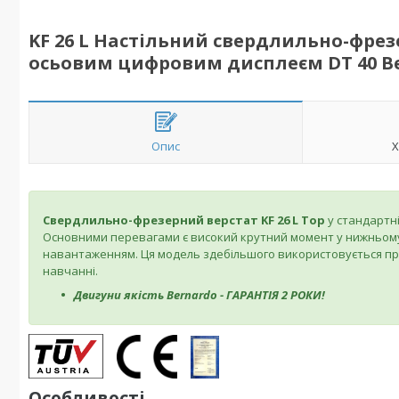
KF 26 L Настільний свердлильно-фрез
осьовим цифровим дисплеєм DT 40 B
Опис
Х
Свердлильно-фрезерний верстат KF 26 L Top
у стандартн
Основними перевагами є високий крутний момент у нижньому 
навантаженням. Ця модель здебільшого використовується про
навчанні.
Двигуни якість Bernardo - ГАРАНТІЯ 2 РОКИ!
Особливості