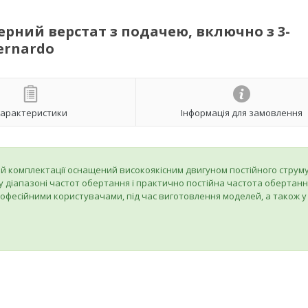
ерний верстат з подачею, включно з 3-
ernardo
арактеристики
Інформація для замовлення
ій комплектації оснащений високоякісним двигуном постійного струму
діапазоні частот обертання і практично постійна частота обертанн
фесійними користувачами, під час виготовлення моделей, а також у