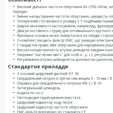
Високий діапазон частоти обертання 60-2700 об/хв, о
передач
Змінне налаштування частоти обертання, швидкість п
Поперечний стіл великого розміру з Т-подібними паз
Широкі можливості застосування, наприклад, фрезерува
Двигун постійного струму для оптимального крутного
Фрезерна головка може повертатися на обидві сторони
У комплект входить фільтр ЕМС, що захищає електричн
Стандартне праве-ліве обертання для нарізування різ
Висока концентричність втулки шпинделя завдяки коні
Напрямні "ластівчин хвіст" для осей x-, y- і z, регульо
Регулювання втулки шпинделя за допомогою рукоятки
Стандартне приладдя
3-осьовий цифровий дисплей DT 40
Свердлильний патрон із зубчастим вінцем 3 - 16 мм / B
Оправка для свердлильного патрона MK 2 / B 16
Затягувальний шпиндель
подача по осі x
Світлодіодне підсвічування верстата
Цифровий індикатор ходу пінолі
Цифровий індикатор частоти обертання
ЕМС-фільтр відповідно до стандарту CE