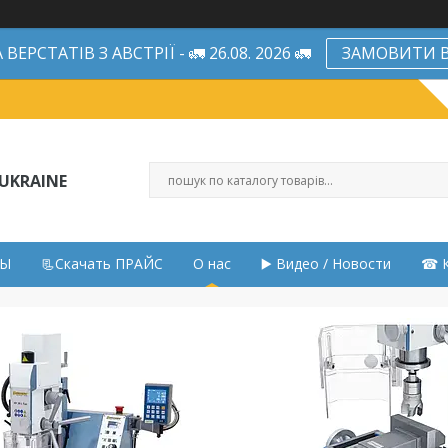
ЕРСТАТІВ З АВСТРІЇ - 🚛 26.08. 2026 🚛
ЗАМОВИТИ В
UKRAINE
НЫ
📃Скачать ПРАЙС
О нас
▶️ Видео / Новости
☎ К