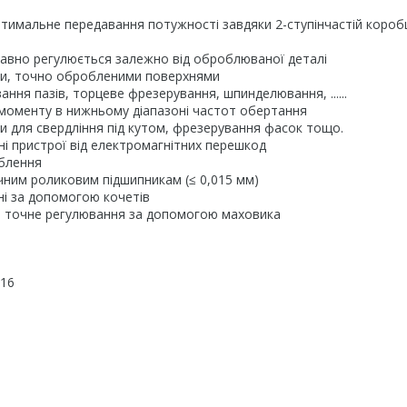
птимальне передавання потужності завдяки 2-ступінчастій короб
лавно регулюється залежно від оброблюваної деталі
ами, точно обробленими поверхнями
ння пазів, торцеве фрезерування, шпинделювання, ......
 моменту в нижньому діапазоні частот обертання
 для свердління під кутом, фрезерування фасок тощо.
і пристрої від електромагнітних перешкод
ьблення
чним роликовим підшипникам (≤ 0,015 мм)
вані за допомогою кочетів
, точне регулювання за допомогою маховика
 16