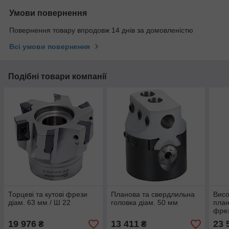
Умови повернення
Повернення товару впродовж 14 днів за домовленістю
Всі умови повернення
Подібні товари компанії
Торцеві та кутові фрези
Планова та свердлильна
Висо
діам. 63 мм / Ш 22
головка діам. 50 мм
план
фрез
19 976
13 411
23 
₴
₴