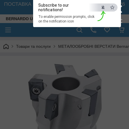
×
ПОСТАВКА ВЕРСТАТІВ З АВСТРІЇ - 🚛 26.08. 2026
Subscribe to our
🚛
notifications!
To enable permission prompts, click
BERNARDO UKRAINE
ESC
on the notification icon
Товари та послуги
МЕТАЛООБРОБНІ ВЕРСТАТИ Bernardo