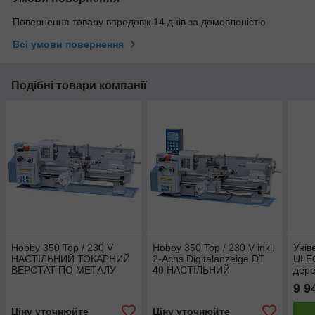
Повернення товару впродовж 14 днів за домовленістю
Всі умови повернення
Подібні товари компанії
Hobby 350 Top / 230 V
Hobby 350 Top / 230 V inkl.
Унів
НАСТІЛЬНИЙ ТОКАРНИЙ
2-Achs Digitalanzeige DT
ULE
ВЕРСТАТ ПО МЕТАЛУ
40 НАСТІЛЬНИЙ
дере
Bernardo
ТОКАРНИЙ ВЕРСТАТ ПО
9 9
МЕТАЛУ Bernardo
Ціну уточнюйте
Ціну уточнюйте