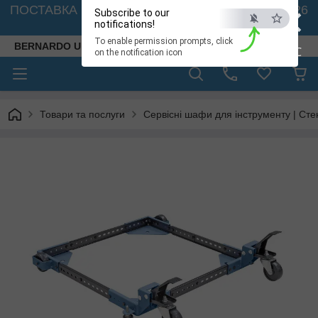
×
ПОСТАВКА ВЕРСТАТІВ З АВСТРІЇ - 🚛 26.08. 2026
Subscribe to our
🚛
notifications!
To enable permission prompts, click
BERNARDO UKRAINE
ESC
on the notification icon
Товари та послуги
Сервісні шафи для інструменту | Сте