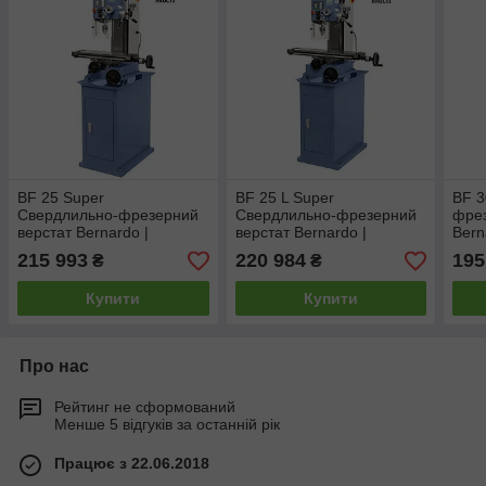
BF 25 Super
BF 25 L Super
BF 3
Свердлильно-фрезерний
Свердлильно-фрезерний
фрез
верстат Bernardo |
верстат Bernardo |
Bern
Настільний фрезерний
Настільний фрезерний
фрез
215 993
220 984
195
₴
₴
верстат
верстат
Купити
Купити
Про нас
Рейтинг не сформований
Менше 5 відгуків за останній рік
Працює з 22.06.2018