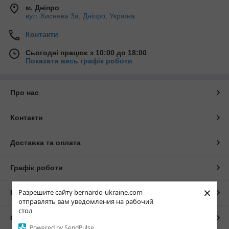
м. Дніпро
вул. Киснева 3а, Дніпро, Україна
Контакти
Сьогодні працює з 10:00 до 18:00
Показати весь графік роботи
Про нас
Контакти
Доставка та оплата
Графік роботи
×
Разрешите сайту bernardo-ukraine.com
Повна версія сайту
отправлять вам уведомления на рабочий
стол
Сайт створено на маркетплейсі
Prom.ua
Powered by SendPulse