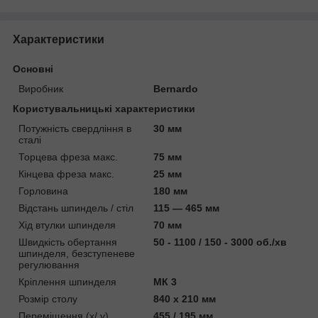
Характеристики
Основні
Виробник
Bernardo
Користувальницькі характеристики
Потужність свердління в
30 мм
сталі
Торцева фреза макс.
75 мм
Кінцева фреза макс.
25 мм
Горловина
180 мм
Відстань шпиндель / стіл
115 — 465 мм
Хід втулки шпинделя
70 мм
Швидкість обертання
50 - 1100 / 150 - 3000 об./хв
шпинделя, безступеневе
регулювання
Кріплення шпинделя
МК 3
Розмір столу
840 x 210 мм
Переміщення (x/ y)
455 / 195 мм