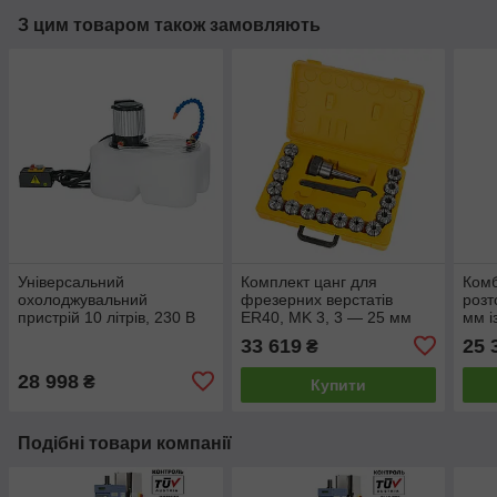
З цим товаром також замовляють
Універсальний
Комплект цанг для
Комб
охолоджувальний
фрезерних верстатів
розт
пристрій 10 літрів, 230 В
ER40, MK 3, 3 — 25 мм
мм і
Bernardo
33 619
25 
₴
28 998
₴
Купити
Подібні товари компанії