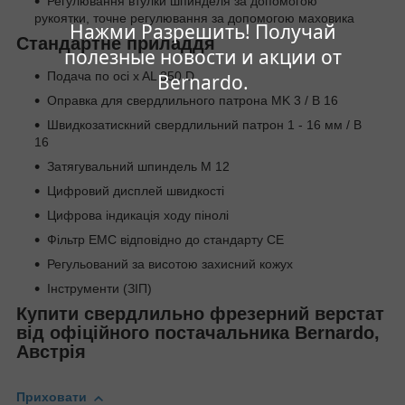
Регулювання втулки шпинделя за допомогою
рукоятки, точне регулювання за допомогою маховика
Нажми Разрешить! Получай
Стандартне приладдя
полезные новости и акции от
Подача по осі x AL 350 D
Bernardo.
Оправка для свердлильного патрона MK 3 / B 16
Швидкозатискний свердлильний патрон 1 - 16 мм / B
16
Затягувальний шпиндель M 12
Цифровий дисплей швидкості
Цифрова індикація ходу пінолі
Фільтр ЕМС відповідно до стандарту CE
Регульований за висотою захисний кожух
Інструменти (ЗІП)
Купити свердлильно фрезерний верстат
від офіційного постачальника
Bernardo,
Австрія
Приховати