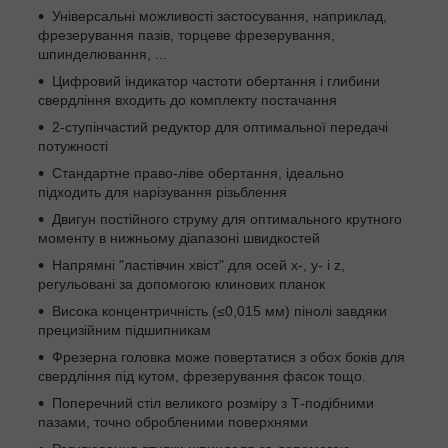
Універсальні можливості застосування, наприклад,
фрезерування пазів, торцеве фрезерування,
шпинделювання, ...
Цифровий індикатор частоти обертання і глибини
свердління входить до комплекту постачання
2-ступінчастий редуктор для оптимальної передачі
потужності
Стандартне право-ліве обертання, ідеально
підходить для нарізування різьблення
Двигун постійного струму для оптимального крутного
моменту в нижньому діапазоні швидкостей
Напрямні "ластівчин хвіст" для осей x-, y- і z,
регульовані за допомогою клинових планок
Висока концентричність (≤0,015 мм) пінолі завдяки
прецизійним підшипникам
Фрезерна головка може повертатися з обох боків для
свердління під кутом, фрезерування фасок тощо.
Поперечний стіл великого розміру з Т-подібними
пазами, точно обробленими поверхнями