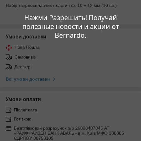
Набір твердосплавних пластин ф. 10 + 12 мм (10 шт.)
Нажми Разрешить! Получай
полезные новости и акции от
Bernardo.
Умови доставки
Нова Пошта
Самовивіз
Делівері
Всі умови доставки
Умови оплати
Післяплата
Готівкою
Безготівковий розрахунок р/р 26008407045 АТ
«РАЙФФАЙЗЕН БАНК АВАЛЬ» в м. Київ МФО 380805
ЄДРПОУ 38753109