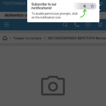
×
ПОСТАВКА ВЕРСТАТІВ З АВСТРІЇ - 🚛 26.08. 2026
Subscribe to our
🚛
notifications!
To enable permission prompts, click
BERNARDO UKRAINE
ESC
on the notification icon
Товари та послуги
МЕТАЛООБРОБНІ ВЕРСТАТИ Bernardo