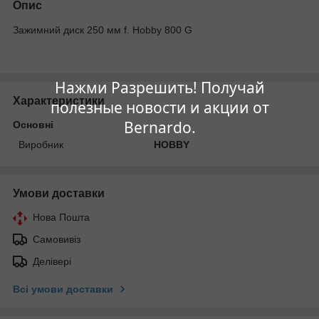
Опис
Зажимний диск 250 мм f. Hobby 800 G
Нажми Разрешить! Получай
Характеристики
полезные новости и акции от
Bernardo.
Основні
Виробник
HOBBY
Умови доставки
Нова Пошта
Самовивіз
Делівері
Всі умови доставки