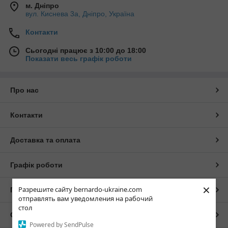
м. Дніпро
вул. Киснева 3а, Дніпро, Україна
Контакти
Сьогодні працює з 10:00 до 18:00
Показати весь графік роботи
Про нас
Контакти
Доставка та оплата
Графік роботи
×
Разрешите сайту bernardo-ukraine.com
Повна версія сайту
отправлять вам уведомления на рабочий
стол
Сайт створено на маркетплейсі
Prom.ua
Powered by SendPulse