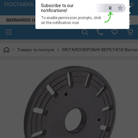
×
ПОСТАВКА ВЕРСТАТІВ З АВСТРІЇ - 🚛 26.08. 2026
Subscribe to our
🚛
notifications!
To enable permission prompts, click
BERNARDO UKRAINE
ESC
on the notification icon
Товари та послуги
МЕТАЛООБРОБНІ ВЕРСТАТИ Bernardo