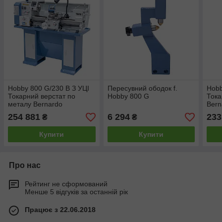
Hobby 800 G/230 В З УЦІ
Пересувний ободок f.
Hobb
Токарний верстат по
Hobby 800 G
Тока
металу Bernardo
Bern
254 881
6 294
233
₴
₴
Купити
Купити
Про нас
Рейтинг не сформований
Менше 5 відгуків за останній рік
Працює з 22.06.2018