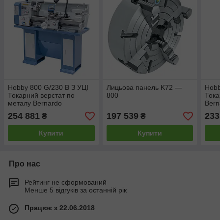
Hobby 800 G/230 В З УЦІ
Лицьова панель K72 —
Hobb
Токарний верстат по
800
Тока
металу Bernardo
Bern
254 881
197 539
233
₴
₴
Купити
Купити
Про нас
Рейтинг не сформований
Менше 5 відгуків за останній рік
Працює з 22.06.2018