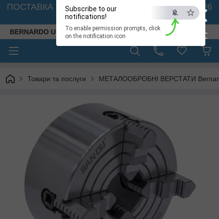
×
ПОСТАВКА ВЕРСТАТІВ З АВСТРІЇ - 🚛 26.08. 2026
Subscribe to our
🚛
notifications!
To enable permission prompts, click
BERNARDO UKRAINE
ESC
on the notification icon
Товари та послуги
МЕТАЛООБРОБНІ ВЕРСТАТИ Bernardo