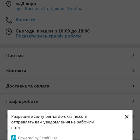
м. Дніпро
вул. Киснева 3а, Дніпро, Україна
Контакти
Сьогодні працює з 10:00 до 18:00
Показати весь графік роботи
Про нас
Контакти
Доставка та оплата
Графік роботи
×
Разрешите сайту bernardo-ukraine.com
Повна версія сайту
отправлять вам уведомления на рабочий
стол
Сайт створено на маркетплейсі
Prom.ua
Powered by SendPulse