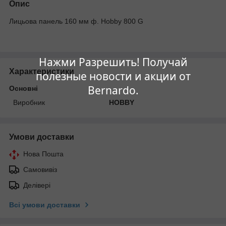
Опис
Лицьова панель 160 мм ф. Hobby 800 G
Нажми Разрешить! Получай
Характеристики
полезные новости и акции от
Bernardo.
Основні
Виробник
HOBBY
Умови доставки
Нова Пошта
Самовивіз
Делівері
Всі умови доставки