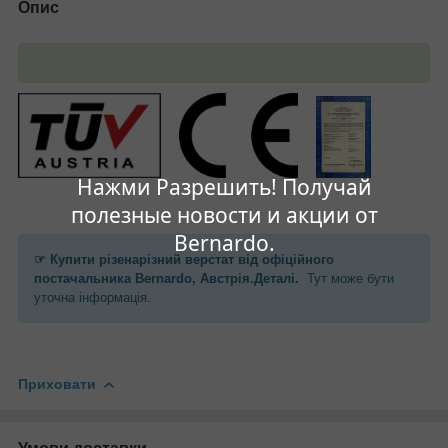
Опис
Нажми Разрешить! Получай
полезные новости и акции от
Bernardo.
☞
Купити різенарізний верстат
від офіційного
постачальника
Bernardo, Австрія
.Деталі.
Тут може бути
уточна інформація.
Приховати