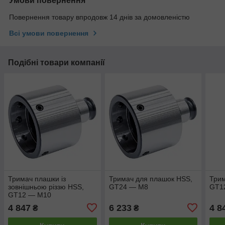
Умови повернення
Повернення товару впродовж 14 днів за домовленістю
Всі умови повернення
Подібні товари компанії
Тримач плашки із
Тримач для плашок HSS,
Трим
зовнішньою різзю HSS,
GT24 — M8
GT1
GT12 — M10
4 847
6 233
4 8
₴
₴