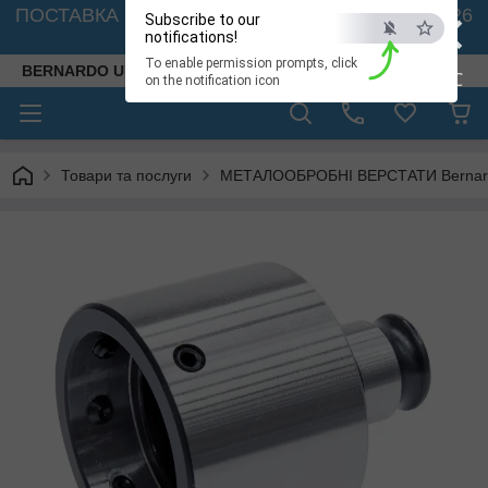
×
ПОСТАВКА ВЕРСТАТІВ З АВСТРІЇ - 🚛 26.08. 2026
Subscribe to our
🚛
notifications!
To enable permission prompts, click
BERNARDO UKRAINE
ESC
on the notification icon
Товари та послуги
МЕТАЛООБРОБНІ ВЕРСТАТИ Bernardo