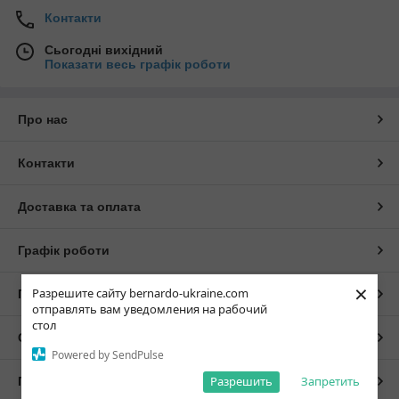
Контакти
Сьогодні вихідний
Показати весь графік роботи
Про нас
Контакти
Доставка та оплата
Графік роботи
×
Разрешите сайту bernardo-ukraine.com
Повна версія сайту
отправлять вам уведомления на рабочий
стол
Сайт створено на маркетплейсі
Prom.ua
Powered by SendPulse
Разрешить
Запретить
Політика конфіденційності