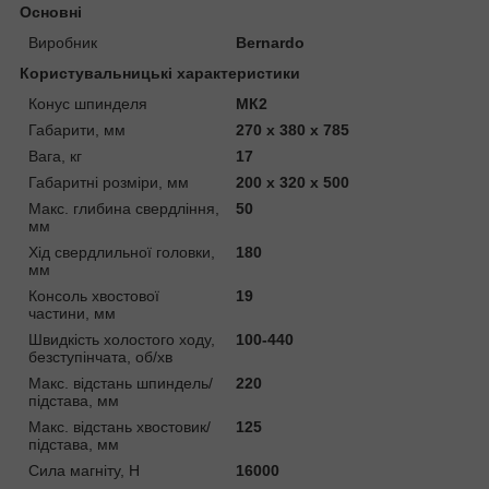
Основні
Виробник
Bernardo
Користувальницькі характеристики
Конус шпинделя
МК2
Габарити, мм
270 x 380 x 785
Вага, кг
17
Габаритні розміри, мм
200 х 320 х 500
Макс. глибина свердління,
50
мм
Хід свердлильної головки,
180
мм
Консоль хвостової
19
частини, мм
Швидкість холостого ходу,
100-440
безступінчата, об/хв
Макс. відстань шпиндель/
220
підстава, мм
Макс. відстань хвостовик/
125
підстава, мм
Сила магніту, Н
16000