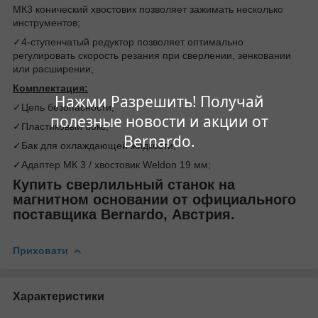
MК3 конический хвостовик позволяет зажимать несколько
инструментов;
✓4-ступенчатый редуктор позволяет оптимально
регулировать скорость резания при сверлении, зенковании
или расширении;
Комплектация:
Нажми Разрешить! Получай
✓Цепь безопасности;
полезные новости и акции от
✓Пластиковый бокс;
Bernardo.
✓Бак для охлаждающей жидкости;
✓Адаптер MК 3 / хвостовик Weldon 19 мм;
Купить сверлильный станок на
магнитном основании
от официального
поставщика
Bernardo, Австрия
.
Приховати
Характеристики