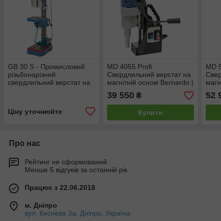
GB 30 S - Промисловий
MD 4055 Profi
MD 5
різьбонарізний
Свердлильний верстат на
Свер
свердлильний верстат на
магнітній основі Bernardo |
магн
колоні (1,1 кВт, М16) МОР
Магнітний свердлильний
Магн
39 550
52 
₴
Bernardo
верстат
верс
Ціну уточнюйте
Купити
Про нас
Рейтинг не сформований
Менше 5 відгуків за останній рік
Працює з 22.06.2018
м. Дніпро
вул. Киснева 3а, Дніпро, Україна