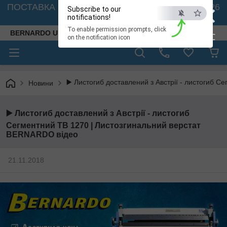
×
ПОСТАВКА ВЕРСТАТІВ З АВСТРІЇ - 🚛 26.08. 2026
Subscribe to our
🚛
notifications!
To enable permission prompts, click
BERNARDO UKRAINE
ESC
on the notification icon
▶️ Листогиб доставлений з Австрії - листогиб 
Новини
▶️ Листогиб доставлений з Австрії - листогиб
Сегментний TB 1270 | Листозгинальний верстат
BERNARDO відео
21.11.2018