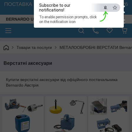
×
ПОСТАВКА ВЕРСТАТІВ З АВСТРІЇ - 🚛 26.08. 2026
Subscribe to our
🚛
notifications!
To enable permission prompts, click
BERNARDO UKRAINE
ESC
on the notification icon
Товари та послуги
МЕТАЛООБРОБНІ ВЕРСТАТИ Bernardo
Верстатні аксесуари
Купити верстатні аксесуари від офіційного постачальника
Bernardo Австрія