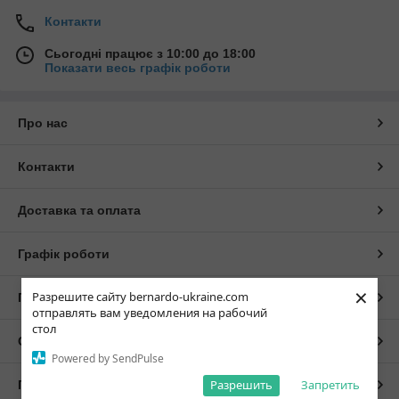
Контакти
Сьогодні працює з 10:00 до 18:00
Показати весь графік роботи
Про нас
Контакти
Доставка та оплата
Графік роботи
×
Разрешите сайту bernardo-ukraine.com
Повна версія сайту
отправлять вам уведомления на рабочий
стол
Сайт створено на маркетплейсі
Prom.ua
Powered by SendPulse
Разрешить
Запретить
Політика конфіденційності