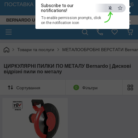
×
ПОСТАВКА ВЕРСТАТІВ З АВСТРІЇ - 🚛 26.08. 2026
Subscribe to our
🚛
notifications!
To enable permission prompts, click
BERNARDO UKRAINE
ESC
on the notification icon
Товари та послуги
МЕТАЛООБРОБНІ ВЕРСТАТИ Bernardo
ЦИРКУЛЯРНІ ПИЛКИ ПО МЕТАЛУ Bernardo | Дискові
відрізні пили по металу
Сортування
0
Фільтри