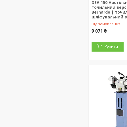
DSA 150 Настіль
точильний верс
Bernardo | точи
шліфувальний в
Під замовлення
9 071 ₴
Купити