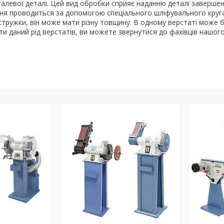
алевої деталі. Цей вид обробки сприяє наданню деталі завершеної
я проводиться за допомогою спеціального шліфувального круга, б
стружки, він може мати різну товщину. В одному верстаті може б
ти даний рід верстатів, ви можете звернутися до фахівців нашого