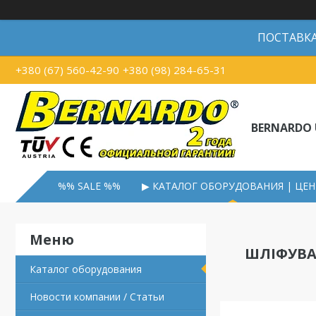
ПОСТАВКА В
+380 (67) 560-42-90
+380 (98) 284-65-31
BERNARDO 
%% SALE %%
▶ КАТАЛОГ ОБОРУДОВАНИЯ | ЦЕ
ШЛІФУВАЛ
Каталог оборудования
Новости компании / Статьи