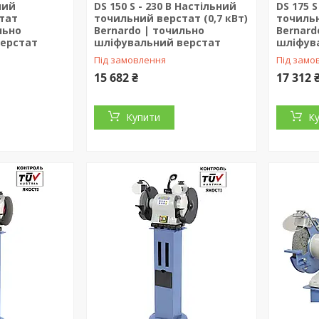
ний
DS 150 S - 230 В Настільний
DS 175 
тат
точильний верстат (0,7 кВт)
точиль
льно
Bernardo | точильно
Bernard
ерстат
шліфувальний верстат
шліфув
Під замовлення
Під замо
15 682 ₴
17 312 
Купити
К