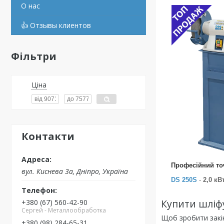
О нас
👍 Отзывы клиентов
Фільтри
Ціна
Контакти
Професійний то
вул. Киснева 3а, Дніпро, Україна
DS 250S
-
2,0 кВ
Купити шліфу
+380 (67) 560-42-90
Сергей - Металлообработка
Щоб зробити закі
+380 (98) 284-65-31