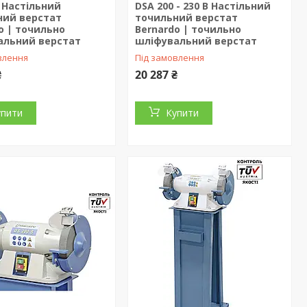
S Настільний
DSA 200 - 230 В Настільний
ний верстат
точильний верстат
o | точильно
Bernardo | точильно
альний верстат
шліфувальний верстат
влення
Під замовлення
₴
20 287 ₴
упити
Купити