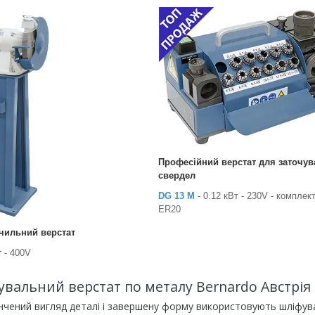
Професійний верстат для заточу
свердел
DG 13 M
- 0.12 кВт - 230V - комплек
ER20
чильний верстат
т
- 400V
вальний верстат по металу Bernardo Австрія в
нчений вигляд деталі і завершену форму використовують шліфув