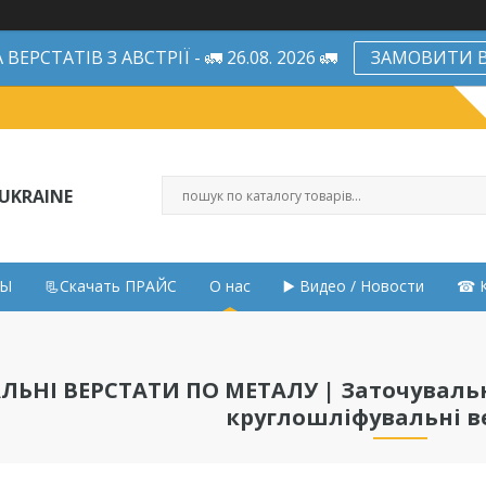
ЕРСТАТІВ З АВСТРІЇ - 🚛 26.08. 2026 🚛
ЗАМОВИТИ В
UKRAINE
НЫ
📃Скачать ПРАЙС
О нас
▶️ Видео / Новости
☎ К
ЬНІ ВЕРСТАТИ ПО МЕТАЛУ | Заточувальн
круглошліфувальні в