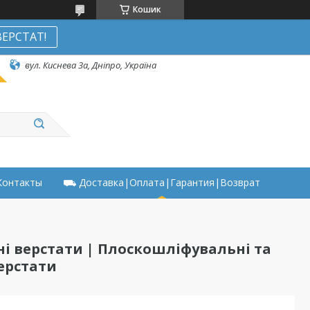
Кошик
ЕРСТАТ!
вул. Киснева 3а, Дніпро, Україна
онтакты
⛟ Доставка|Оплата|Гарантия|Возврат
і верстати | Плоскошліфувальні та
ерстати