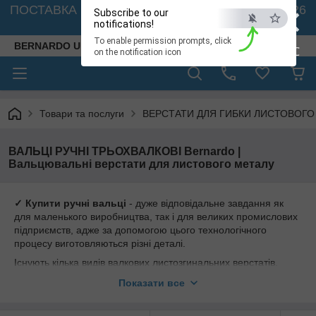
×
ПОСТАВКА ВЕРСТАТІВ З АВСТРІЇ - 🚛 26.08. 2026
Subscribe to our
🚛
notifications!
To enable permission prompts, click
BERNARDO UKRAINE
ESC
on the notification icon
Товари та послуги
ВЕРСТАТИ ДЛЯ ГИБКИ ЛИСТОВОГО МЕТ
ВАЛЬЦІ РУЧНІ ТРЬОХВАЛКОВІ Bernardo |
Вальцювальні верстати для листового металу
✓ Купити ручні вальці
- дуже відповідальне завдання як
для маленького виробництва, так і для великих промислових
підприємств, адже за допомогою цього технологічного
процесу виготовляються різні деталі.
Існують кілька видів валкових листозгинальних верстатів.
Ручні вальцювальні верстати дають змогу прокатувати метал
Показати все
товщиною до 2х мм. При цьому вальці пересуваються за
допомогою рукоятки, оператор застосовує свою власну