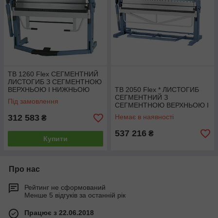
TB 1260 Flex СЕГМЕНТНИЙ
ЛИСТОГИБ З СЕГМЕНТНОЮ
ВЕРХНЬОЮ І НИЖНЬОЮ
TB 2050 Flex * ЛИСТОГИБ
БАЛКОЮ (з протилежним
СЕГМЕНТНИЙ З
Під замовлення
загином) Bernardo
СЕГМЕНТНОЮ ВЕРХНЬОЮ І
НИЖНЬОЮ БАЛКОЮ (з
312 583
Немає в наявності
₴
протилежним загином)
Bernardo
537 216
₴
Купити
Про нас
Рейтинг не сформований
Менше 5 відгуків за останній рік
Працює з 22.06.2018