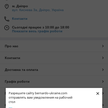
м. Дніпро
вул. Киснева 3а, Дніпро, Україна
Контакти
Сьогодні працює з 10:00 до 18:00
Показати весь графік роботи
Про нас
Контакти
Доставка та оплата
Графік роботи
×
Разрешите сайту bernardo-ukraine.com
Повна версія сайту
отправлять вам уведомления на рабочий
стол
Сайт створено на маркетплейсі
Prom.ua