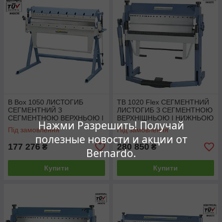
B Box 1050 ЛИСТОГИБ
TB 1020 Flex СЕГМЕНТНИЙ
СЕГМЕНТНИЙ З
ЛИСТОГИБ З СЕГМЕНТНОЮ
СЕГМЕНТНОЮ ВЕРХНЬОЮ І
ВЕРХНІШНЬОЮ І НИЖНЬОЮ
Нажми Разрешить! Получай
НИЖНЬОЮ БАЛКОЮ (з
БАЛКОЮ (з протилежним
Під замовлення
Під замовлення
протилежним загином)
загином) Bernardo
полезные новости и акции от
Bernardo
177 276
280 850
₴
₴
Bernardo.
Купити
Купити