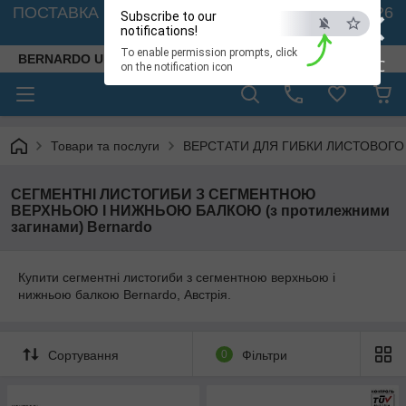
×
ПОСТАВКА ВЕРСТАТІВ З АВСТРІЇ - 🚛 26.08. 2026
Subscribe to our
🚛
notifications!
To enable permission prompts, click
BERNARDO UKRAINE
ESC
on the notification icon
Товари та послуги
ВЕРСТАТИ ДЛЯ ГИБКИ ЛИСТОВОГО МЕТ
СЕГМЕНТНІ ЛИСТОГИБИ З СЕГМЕНТНОЮ
ВЕРХНЬОЮ І НИЖНЬОЮ БАЛКОЮ (з протилежними
загинами) Bernardo
Купити сегментні листогиби з сегментною верхньою і
нижньою балкою Bernardo, Австрія.
Сортування
0
Фільтри