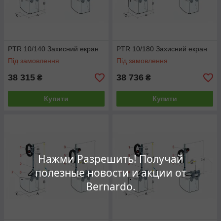
PTR 10/140 Захисний екран
PTR 10/180 Захисний екран
Під замовлення
Під замовлення
38 315
38 736
₴
₴
Купити
Купити
Нажми Разрешить! Получай
полезные новости и акции от
Bernardo.