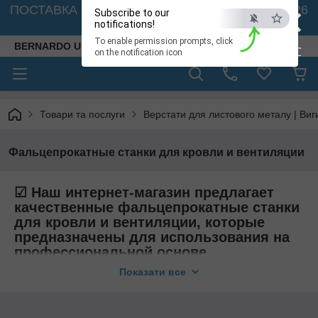
×
ПОСТАВКА ВЕРСТАТІВ З АВСТРІЇ - 🚛 26.08. 2026
Subscribe to our
🚛
notifications!
To enable permission prompts, click
BERNARDO UKRAINE
ESC
on the notification icon
Товари та послуги
Верстати для листового металу | Виг
Фальцепрокатные станки для кровли и вентиляции
☑ Наш интернет-магазин предлагает
качественные фальцепрокатные станки
для кровли и вентиляции, которые
предназначены для использования на
профессиональной основе.
Показати все
Не знаете где купить фальцепрокатный станок, который
можно будет использовать на профессиональной основе,
эксплуатировать в интенсивном режиме длительный период
времени? Наша компания предлагает это оборудование в